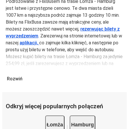
Podróżowanie z FlixBusem na trasie Łomża - Hamburg
jest łatwe i przystępne cenowo. Te dwa miasta dzieli
1007 km a najszybsza podróż zajmuje 13 godziny 10 min.
Bilety na FlixBusa zawsze mają atrakcyjne ceny, ale
możesz zaoszczędzić nawet więcej,
rezerwując bilety z
wyprzedzeniem
. Zarezerwuj na stronie internetowej lub w
naszej
aplikacji,
co zajmuje kilka kliknięć, a następnie po
prostu użyj biletu w telefonie, aby wejść do autobusu.
Możesz kupić bilety na trasie Łomża - Hamburg za jedynie
254,99 zł, jeśli zarezerwujesz z wyprzedzeniem lub na
tygodniu, unikając weekendów i świąt. Aby podróżować
szybko, łatwo i zadbać o zmniejszanie śladu węglowego,
Rozwiń
podróżuj z FlixBusem.
Podróż na trasie Łomża - Hamburg
Trasa Łomża - Hamburg jest łatwa i wygodna z FlixBusem.
Odkryj więcej popularnych połączeń
i może zająć
jedynie 13 godziny 10 min
.
Podróż autobusem
ma mniejszy wpływ na środowisko
Łomża
Hamburg
niż podróż samochodem czy samolotem. Stale pracujemy