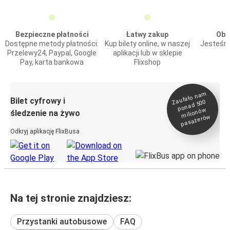
Bezpieczne płatności
Łatwy zakup
Obs
Dostępne metody płatności:
Kup bilety online, w naszej
Jesteśmy
Przelewy24, Paypal, Google
aplikacji lub w sklepie
Pay, karta bankowa
Flixshop
Zaufało na
m
milionó
pasażeró
Bilet cyfrowy i
ponad 500
w
śledzenie na żywo
w
Odkryj aplikację FlixBusa
Na tej stronie znajdziesz:
Przystanki autobusowe
FAQ