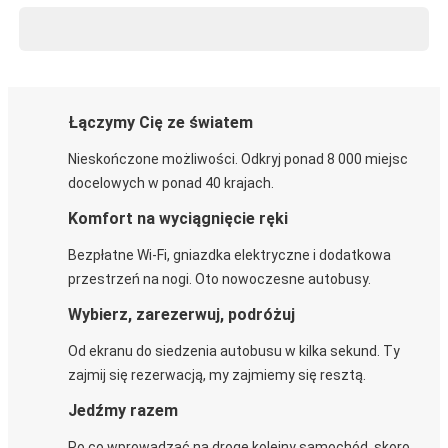
Łączymy Cię ze światem
Nieskończone możliwości. Odkryj ponad 8 000 miejsc
docelowych w ponad 40 krajach.
Komfort na wyciągnięcie ręki
Bezpłatne Wi-Fi, gniazdka elektryczne i dodatkowa
przestrzeń na nogi. Oto nowoczesne autobusy.
Wybierz, zarezerwuj, podróżuj
Od ekranu do siedzenia autobusu w kilka sekund. Ty
zajmij się rezerwacją, my zajmiemy się resztą.
Jedźmy razem
Po co wprowadzać na drogę kolejny samochód, skoro