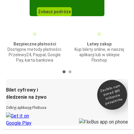
Zobacz podróże
Bezpieczne płatności
Łatwy zakup
Dostępne metody płatności:
Kup bilety online, w naszej
Przelewy24, Paypal, Google
aplikacji lub w sklepie
Pay, karta bankowa
Flixshop
Zaufało na
m
milionó
pasażeró
Bilet cyfrowy i
ponad 500
w
śledzenie na żywo
w
Odkryj aplikację FlixBusa