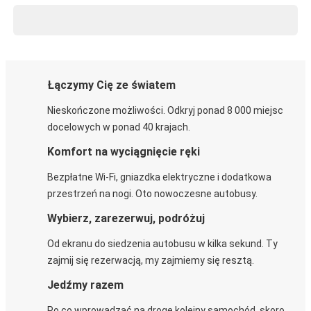
Łączymy Cię ze światem
Nieskończone możliwości. Odkryj ponad 8 000 miejsc
docelowych w ponad 40 krajach.
Komfort na wyciągnięcie ręki
Bezpłatne Wi-Fi, gniazdka elektryczne i dodatkowa
przestrzeń na nogi. Oto nowoczesne autobusy.
Wybierz, zarezerwuj, podróżuj
Od ekranu do siedzenia autobusu w kilka sekund. Ty
zajmij się rezerwacją, my zajmiemy się resztą.
Jedźmy razem
Po co wprowadzać na drogę kolejny samochód, skoro