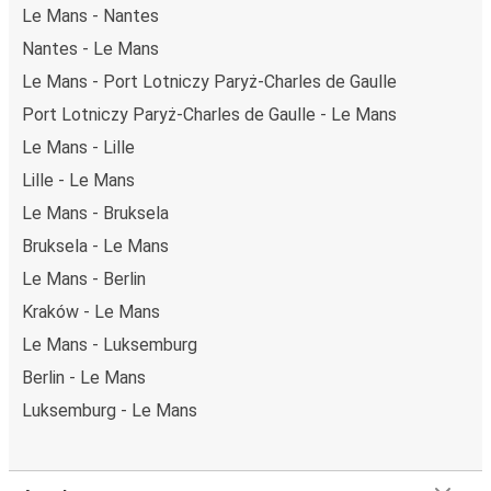
dwutlenku węgla przy zakupie biletu.
Le Mans - Nantes
Średni koszt
podróży autobusem na trasie Le Mans -
Nantes - Le Mans
Nantes to
55,99 zł
, co sprawia, że podróż autobusem jest
Le Mans - Port Lotniczy Paryż-Charles de Gaulle
znacznie tańsza od innych środków transportu.
Port Lotniczy Paryż-Charles de Gaulle - Le Mans
Podróż z: Le Mans
Le Mans - Lille
Le Mans: podróżujesz z tego miasta i nie znasz go zbyt
Lille - Le Mans
dobrze? Oto wszystko, co musisz wiedzieć.
Le Mans - Bruksela
Le Mans jest węzłem komunikacyjnym z
przystankiem
autobusowym
; 23 połączeniami do innych miast i
Bruksela - Le Mans
codziennie zabiera podróżujących na przejazdy krajowe i
Le Mans - Berlin
zagraniczne.
Kraków - Le Mans
Miejsce przyjazdu: Nantes
Le Mans - Luksemburg
Nantes – przyjeżdżasz tu pierwszy raz? Oto wszystko, co
Berlin - Le Mans
musisz wiedzieć:
Luksemburg - Le Mans
Nantes ma świetne połączenie z innymi miejscami
docelowymi w sieci FlixBusa. Z tego miasta możesz
dojechać FlixBusem do 76 innych miejsc. Przystanki