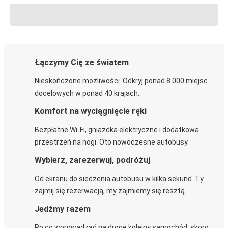
Łączymy Cię ze światem
Nieskończone możliwości. Odkryj ponad 8 000 miejsc
docelowych w ponad 40 krajach.
Komfort na wyciągnięcie ręki
Bezpłatne Wi-Fi, gniazdka elektryczne i dodatkowa
przestrzeń na nogi. Oto nowoczesne autobusy.
Wybierz, zarezerwuj, podróżuj
Od ekranu do siedzenia autobusu w kilka sekund. Ty
zajmij się rezerwacją, my zajmiemy się resztą.
Jedźmy razem
Po co wprowadzać na drogę kolejny samochód, skoro