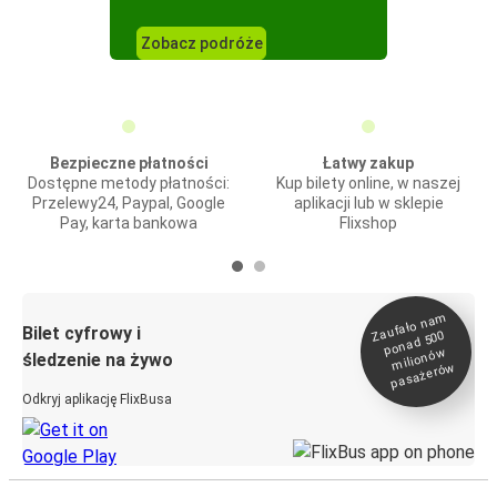
Zobacz podróże
Bezpieczne płatności
Łatwy zakup
Dostępne metody płatności:
Kup bilety online, w naszej
Przelewy24, Paypal, Google
aplikacji lub w sklepie
Pay, karta bankowa
Flixshop
Zaufało na
m
milionó
pasażeró
Bilet cyfrowy i
ponad 500
w
śledzenie na żywo
w
Odkryj aplikację FlixBusa