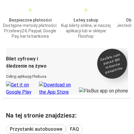
Bezpieczne płatności
Łatwy zakup
Obs
Dostępne metody płatności:
Kup bilety online, w naszej
Jesteśmy
Przelewy24, Paypal, Google
aplikacji lub w sklepie
Pay, karta bankowa
Flixshop
Zaufało na
m
milionó
pasażeró
Bilet cyfrowy i
ponad 500
w
śledzenie na żywo
w
Odkryj aplikację FlixBusa
Na tej stronie znajdziesz:
Przystanki autobusowe
FAQ