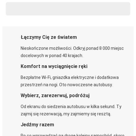
Łączymy Cię ze światem
Nieskończone możliwości. Odkryj ponad 8 000 miejsc
docelowych w ponad 40 krajach.
Komfort na wyciągnięcie ręki
Bezpłatne Wi-Fi, gniazdka elektryczne i dodatkowa
przestrzeń na nogi. Oto nowoczesne autobusy.
Wybierz, zarezerwuj, podróżuj
Od ekranu do siedzenia autobusu w kilka sekund. Ty
zajmij się rezerwacją, my zajmiemy się resztą.
Jedźmy razem
Po co wprowadzać na drogę kolejny samochód, skoro