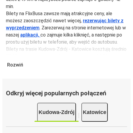
min.
Bilety na FlixBusa zawsze mają atrakcyjne ceny, ale
możesz zaoszczędzić nawet więcej,
rezerwując bilety z
wyprzedzeniem
. Zarezerwuj na stronie internetowej lub w
naszej
aplikacji,
co zajmuje kilka kliknięć, a następnie po
prostu użyj biletu w telefonie, aby wejść do autobusu.
Bilety na trasie Kudowa-Zdrój - Katowice kosztują średnio
70,99 zł, ale możesz kupić bilety za jedynie 68,99 zł, jeśli
zarezerwujesz z wyprzedzeniem lub w dni robocze,
Rozwiń
unikając weekendów i świąt. Aby podróżować szybko,
łatwo i zadbać o zmniejszanie śladu węglowego, podróżuj
z FlixBusem.
Odkryj więcej popularnych połączeń
Podróż na trasie Kudowa-Zdrój - Katowice
Trasa Kudowa-Zdrój - Katowice jest łatwa i wygodna z
Kudowa-Zdrój
Katowice
FlixBusem, dzięki 2 bezpośrednim połączeniom dziennie.
i może zająć
jedynie 3 godziny 42 min
.
Podróż autobusem
ma mniejszy wpływ na środowisko