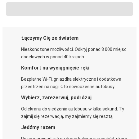
Łączymy Cię ze światem
Nieskończone możliwości. Odkryj ponad 8 000 miejsc
docelowych w ponad 40 krajach.
Komfort na wyciągnięcie ręki
Bezpłatne Wi-Fi, gniazdka elektryczne i dodatkowa
przestrzeń na nogi. Oto nowoczesne autobusy.
Wybierz, zarezerwuj, podróżuj
Od ekranu do siedzenia autobusu w kilka sekund. Ty
zajmij się rezerwacją, my zajmiemy się resztą.
Jedźmy razem
Po co wprowadzać na drogę kolejny samochód, skoro