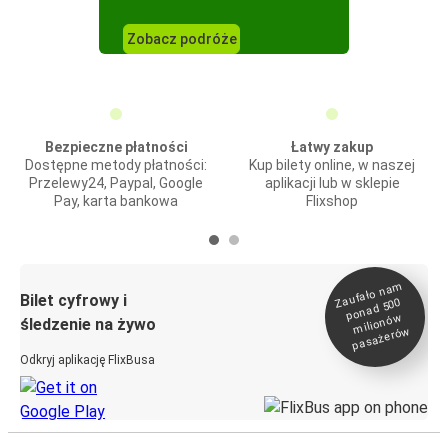
Zobacz podróże
Bezpieczne płatności
Łatwy zakup
Dostępne metody płatności:
Kup bilety online, w naszej
Przelewy24, Paypal, Google
aplikacji lub w sklepie
Pay, karta bankowa
Flixshop
Zaufało na
m
milionó
pasażeró
Bilet cyfrowy i
ponad 500
w
śledzenie na żywo
w
Odkryj aplikację FlixBusa