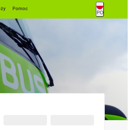
óży
Pomoc
PO