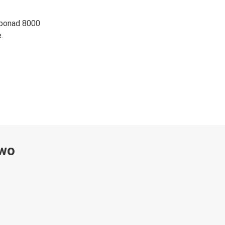
 ponad 8000
.
ywo