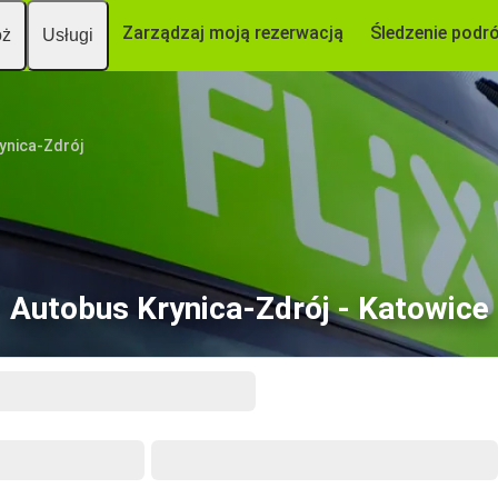
Zarządzaj moją rezerwacją
Śledzenie podr
óż
Usługi
ynica-Zdrój
Autobus Krynica-Zdrój - Katowice