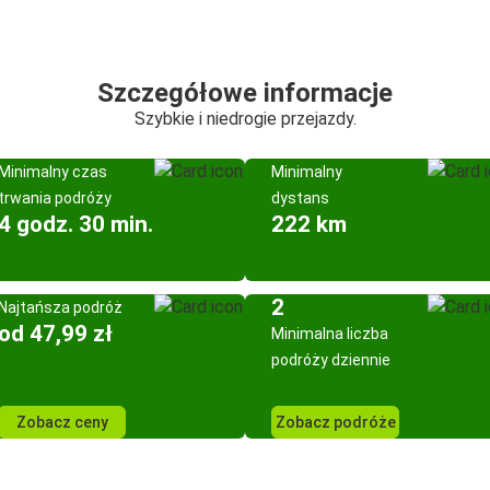
Szczegółowe informacje
Szybkie i niedrogie przejazdy.
Minimalny czas
Minimalny
trwania podróży
dystans
4 godz. 30 min.
222 km
2
Najtańsza podróż
od 47,99 zł
Minimalna liczba
podróży dziennie
Zobacz ceny
Zobacz podróże