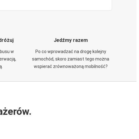
dróżuj
Jedźmy razem
obusu w
Po co wprowadzać na drogę kolejny
zerwacją,
samochód, skoro zamiast tego można
ą.
wspierać zrównoważoną mobilność?
ażerów.