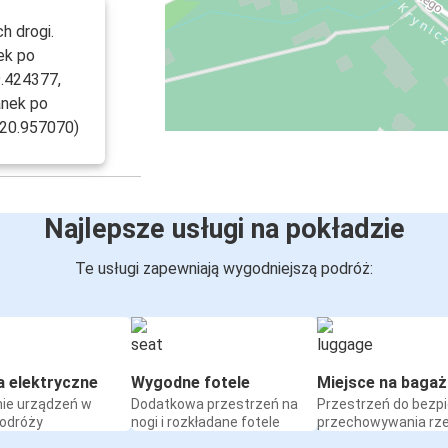
h drogi.
ek po
9.424377,
anek po
, 20.957070)
Najlepsze usługi na pokładzie
Te usługi zapewniają wygodniejszą podróż:
a elektryczne
Wygodne fotele
Miejsce na bagaż
ie urządzeń w
Dodatkowa przestrzeń na
Przestrzeń do bezp
podróży
nogi i rozkładane fotele
przechowywania rz