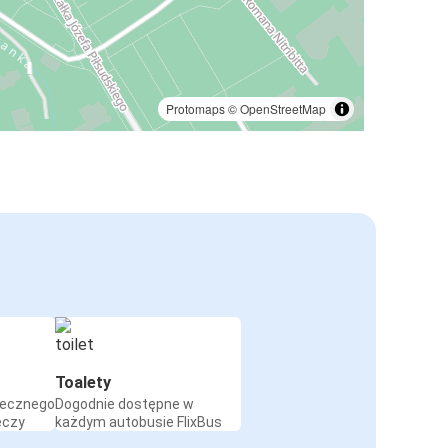
Protomaps
©
OpenStreetMap
Toalety
iecznego
Dogodnie dostępne w
eczy
każdym autobusie FlixBus