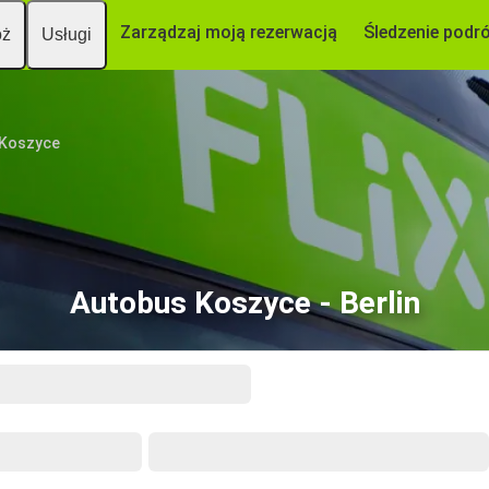
Zarządzaj moją rezerwacją
Śledzenie podr
óż
Usługi
Koszyce
Autobus Koszyce - Berlin