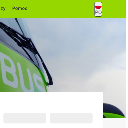
óży
Pomoc
PO