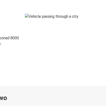
 ponad 8000
.
ywo