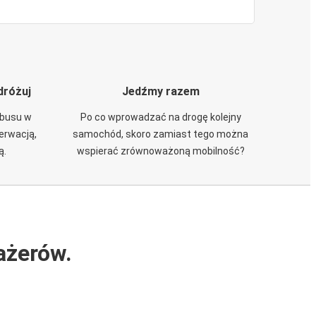
dróżuj
Jedźmy razem
obusu w
Po co wprowadzać na drogę kolejny
zerwacją,
samochód, skoro zamiast tego można
ą.
wspierać zrównoważoną mobilność?
ażerów.