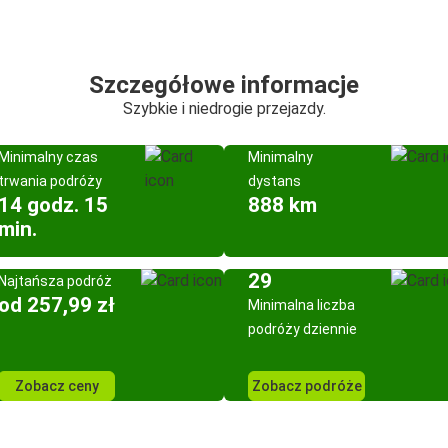
Szczegółowe informacje
Szybkie i niedrogie przejazdy.
Minimalny czas
Minimalny
trwania podróży
dystans
14 godz. 15
888 km
min.
29
Najtańsza podróż
od 257,99 zł
Minimalna liczba
podróży dziennie
Zobacz ceny
Zobacz podróże