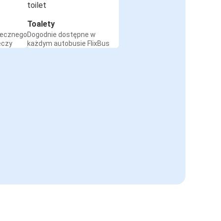
Toalety
iecznego
Dogodnie dostępne w
eczy
każdym autobusie FlixBus