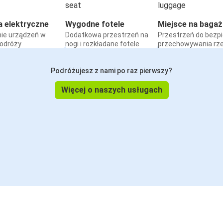
a elektryczne
Wygodne fotele
Miejsce na bagaż
ie urządzeń w
Dodatkowa przestrzeń na
Przestrzeń do bezp
podróży
nogi i rozkładane fotele
przechowywania rz
Podróżujesz z nami po raz pierwszy?
Więcej o naszych usługach