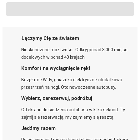
Łączymy Cię ze światem
Nieskończone możliwości. Odkryj ponad 8 000 miejsc
docelowych w ponad 40 krajach.
Komfort na wyciągnięcie ręki
Bezpłatne Wi-Fi, gniazdka elektryczne i dodatkowa
przestrzeń na nogi. Oto nowoczesne autobusy.
Wybierz, zarezerwuj, podróżuj
Od ekranu do siedzenia autobusu w kilka sekund. Ty
zajmij się rezerwacją, my zajmiemy się resztą.
Jedźmy razem
Po co wprowadzać na drogę kolejny samochód, skoro