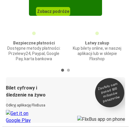
Zobacz podróże
Bezpieczne płatności
Łatwy zakup
Dostępne metody płatności:
Kup bilety online, w naszej
Przelewy24, Paypal, Google
aplikacji lub w sklepie
Pay, karta bankowa
Flixshop
Zaufało na
m
milionó
pasażeró
Bilet cyfrowy i
ponad 500
w
śledzenie na żywo
w
Odkryj aplikację FlixBusa