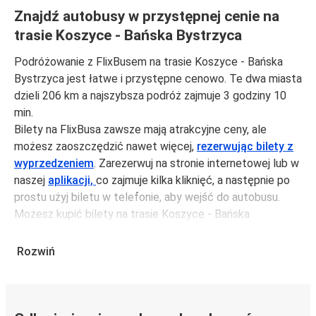
Znajdź autobusy w przystępnej cenie na
trasie Koszyce - Bańska Bystrzycа
Podróżowanie z FlixBusem na trasie Koszyce - Bańska
Bystrzycа jest łatwe i przystępne cenowo. Te dwa miasta
dzieli 206 km a najszybsza podróż zajmuje 3 godziny 10
min.
Bilety na FlixBusa zawsze mają atrakcyjne ceny, ale
możesz zaoszczędzić nawet więcej,
rezerwując bilety z
wyprzedzeniem
. Zarezerwuj na stronie internetowej lub w
naszej
aplikacji,
co zajmuje kilka kliknięć, a następnie po
prostu użyj biletu w telefonie, aby wejść do autobusu.
Możesz kupić bilety na trasie Koszyce - Bańska
Bystrzycа za jedynie 44,99 zł, jeśli zarezerwujesz z
wyprzedzeniem lub na tygodniu, unikając weekendów i
Rozwiń
świąt. Aby podróżować szybko, łatwo i zadbać o
zmniejszanie śladu węglowego, podróżuj z FlixBusem.
Podróż na trasie Koszyce - Bańska Bystrzycа