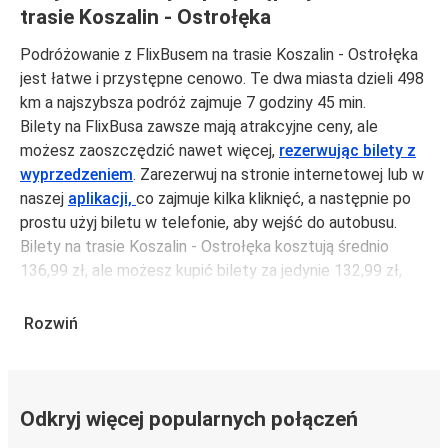
trasie Koszalin - Ostrołęka
Podróżowanie z FlixBusem na trasie Koszalin - Ostrołęka
jest łatwe i przystępne cenowo. Te dwa miasta dzieli 498
km a najszybsza podróż zajmuje 7 godziny 45 min.
Bilety na FlixBusa zawsze mają atrakcyjne ceny, ale
możesz zaoszczędzić nawet więcej,
rezerwując bilety z
wyprzedzeniem
. Zarezerwuj na stronie internetowej lub w
naszej
aplikacji,
co zajmuje kilka kliknięć, a następnie po
prostu użyj biletu w telefonie, aby wejść do autobusu.
Bilety na trasie Koszalin - Ostrołęka kosztują średnio
136,99 zł, ale możesz kupić bilety za jedynie 132,99 zł,
jeśli zarezerwujesz z wyprzedzeniem lub w dni robocze,
unikając weekendów i świąt. Aby podróżować szybko,
Rozwiń
łatwo i zadbać o zmniejszanie śladu węglowego, podróżuj
z FlixBusem.
Podróż na trasie Koszalin - Ostrołęka
Odkryj więcej popularnych połączeń
Trasa Koszalin - Ostrołęka jest łatwa i wygodna z