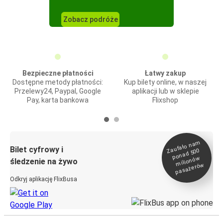
Zobacz podróże
Bezpieczne płatności
Łatwy zakup
Dostępne metody płatności:
Kup bilety online, w naszej
Przelewy24, Paypal, Google
aplikacji lub w sklepie
Pay, karta bankowa
Flixshop
Zaufało na
m
milionó
pasażeró
Bilet cyfrowy i
ponad 500
w
śledzenie na żywo
w
Odkryj aplikację FlixBusa