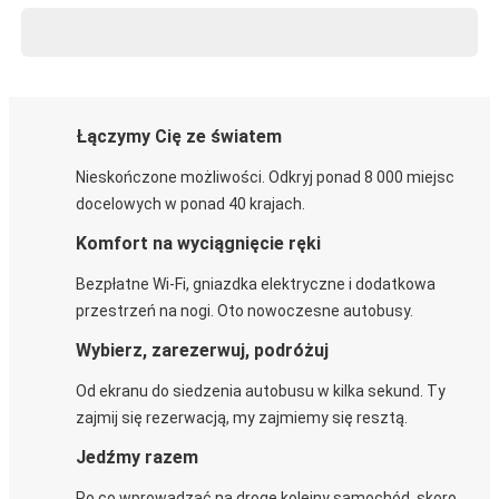
Łączymy Cię ze światem
Nieskończone możliwości. Odkryj ponad 8 000 miejsc
docelowych w ponad 40 krajach.
Komfort na wyciągnięcie ręki
Bezpłatne Wi-Fi, gniazdka elektryczne i dodatkowa
przestrzeń na nogi. Oto nowoczesne autobusy.
Wybierz, zarezerwuj, podróżuj
Od ekranu do siedzenia autobusu w kilka sekund. Ty
zajmij się rezerwacją, my zajmiemy się resztą.
Jedźmy razem
Po co wprowadzać na drogę kolejny samochód, skoro