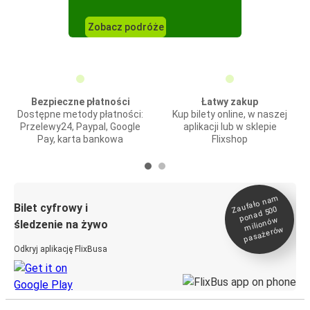
Zobacz podróże
Bezpieczne płatności
Łatwy zakup
Dostępne metody płatności:
Kup bilety online, w naszej
Przelewy24, Paypal, Google
aplikacji lub w sklepie
Pay, karta bankowa
Flixshop
Zaufało na
m
milionó
pasażeró
Bilet cyfrowy i
ponad 500
w
śledzenie na żywo
w
Odkryj aplikację FlixBusa