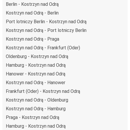
niż podróż samochodem czy samolotem. Stale pracujemy
Berlin - Kostrzyn nad Odrą
nad tym, by jeszcze bardziej zmniejszać ślad węglowy,
Kostrzyn nad Odrą - Berlin
stosując wysokie standardy środowiskowe w całej naszej
Port lotniczy Berlin - Kostrzyn nad Odrą
flocie autobusów, wykorzystując alternatywne
technologie napędu i paliwa oraz oferując wszystkim
Kostrzyn nad Odrą - Port lotniczy Berlin
pasażerom możliwość zrekompensowania emisji
Kostrzyn nad Odrą - Praga
dwutlenku węgla przy zakupie biletu.
Kostrzyn nad Odrą - Frankfurt (Oder)
Średni koszt
podróży autobusem na trasie Kostrzyn nad
Oldenburg - Kostrzyn nad Odrą
Odrą - Berlin to
40,99 zł
, co sprawia, że podróż
autobusem jest znacznie tańsza od innych środków
Hamburg - Kostrzyn nad Odrą
transportu.
Hanower - Kostrzyn nad Odrą
Podróż z: Kostrzyn nad Odrą
Kostrzyn nad Odrą - Hanower
Frankfurt (Oder) - Kostrzyn nad Odrą
Kostrzyn nad Odrą: podróżujesz z tego miasta i nie znasz
go zbyt dobrze? Oto wszystko, co musisz wiedzieć.
Kostrzyn nad Odrą - Oldenburg
Kostrzyn nad Odrą jest węzłem komunikacyjnym z
Kostrzyn nad Odrą - Hamburg
przystankiem autobusowym
; 10 połączeniami do innych
Praga - Kostrzyn nad Odrą
miast i codziennie zabiera podróżujących na przejazdy
Hamburg - Kostrzyn nad Odrą
krajowe i zagraniczne.