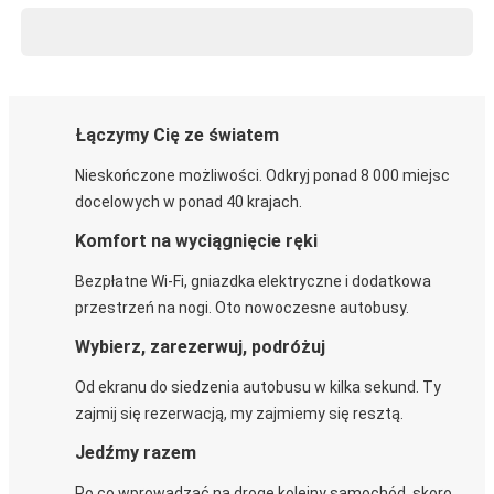
Łączymy Cię ze światem
Nieskończone możliwości. Odkryj ponad 8 000 miejsc
docelowych w ponad 40 krajach.
Komfort na wyciągnięcie ręki
Bezpłatne Wi-Fi, gniazdka elektryczne i dodatkowa
przestrzeń na nogi. Oto nowoczesne autobusy.
Wybierz, zarezerwuj, podróżuj
Od ekranu do siedzenia autobusu w kilka sekund. Ty
zajmij się rezerwacją, my zajmiemy się resztą.
Jedźmy razem
Po co wprowadzać na drogę kolejny samochód, skoro