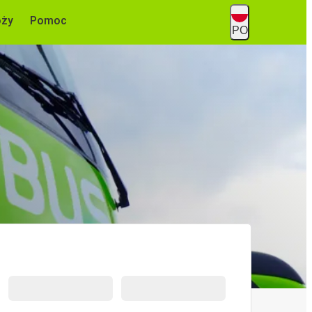
óży
Pomoc
PO