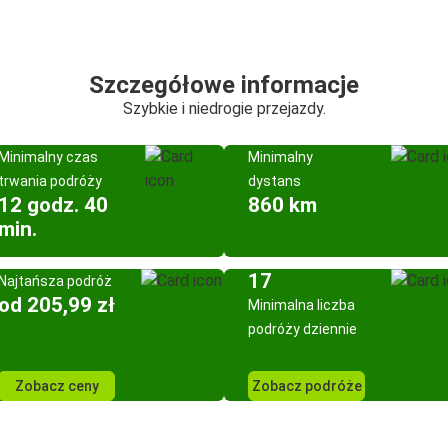
Szczegółowe informacje
Szybkie i niedrogie przejazdy.
Minimalny czas
Minimalny
trwania podróży
dystans
12 godz. 40
860 km
min.
17
Najtańsza podróż
od 205,99 zł
Minimalna liczba
podróży dziennie
Zobacz ceny
Zobacz podróże