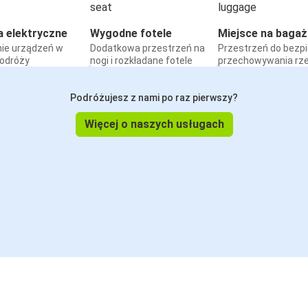
a elektryczne
Wygodne fotele
Miejsce na bagaż
ie urządzeń w
Dodatkowa przestrzeń na
Przestrzeń do bezp
podróży
nogi i rozkładane fotele
przechowywania rz
Podróżujesz z nami po raz pierwszy?
Więcej o naszych usługach