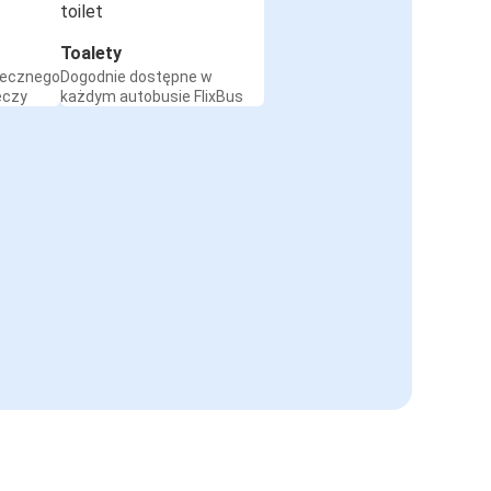
Toalety
iecznego
Dogodnie dostępne w
eczy
każdym autobusie FlixBus