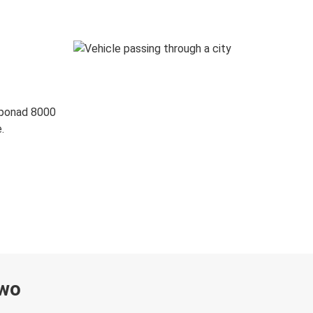
 ponad 8000
.
ywo