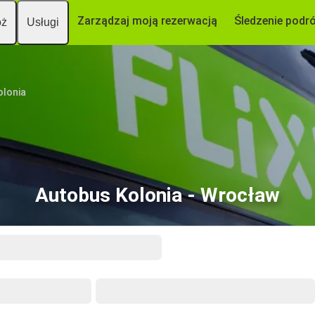
Zarządzaj moją rezerwacją
Śledzenie podr
óż
Usługi
olonia
Autobus Kolonia - Wrocław