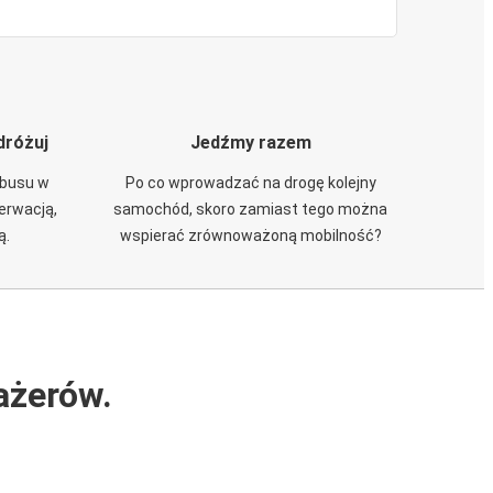
dróżuj
Jedźmy razem
obusu w
Po co wprowadzać na drogę kolejny
zerwacją,
samochód, skoro zamiast tego można
ą.
wspierać zrównoważoną mobilność?
ażerów.