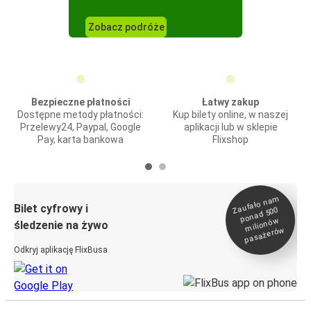
Zobacz podróże
Bezpieczne płatności
Łatwy zakup
Dostępne metody płatności:
Kup bilety online, w naszej
Przelewy24, Paypal, Google
aplikacji lub w sklepie
Pay, karta bankowa
Flixshop
Zaufało na
m
milionó
pasażeró
Bilet cyfrowy i
ponad 500
w
śledzenie na żywo
w
Odkryj aplikację FlixBusa