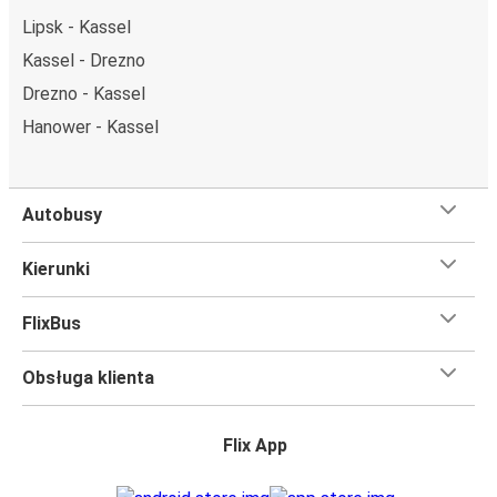
zakupu biletu. Do wyboru masz
miejsce klasyczne,
Lipsk - Kassel
miejsce ze stolikiem, panoramę lub dodatkowe, puste
Kassel - Drezno
miejsce obok.
Drezno - Kassel
Wystarczy zarezerwować je online w naszej
aplikacji
FlixBusa
podczas zakupu biletu, korzystając z jednej z
Hanower - Kassel
dostępnych metod płatności.
Autobusy
Kierunki
FlixBus
Obsługa klienta
Flix App