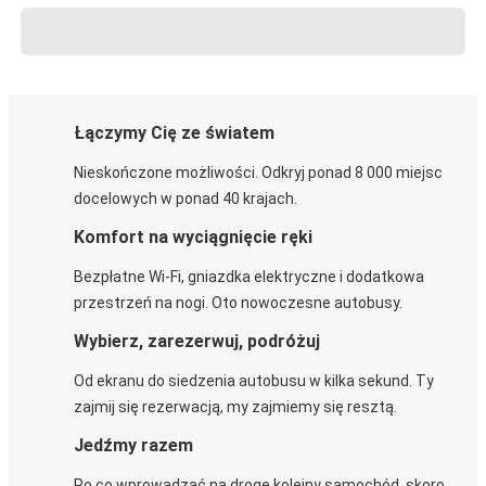
Łączymy Cię ze światem
Nieskończone możliwości. Odkryj ponad 8 000 miejsc
docelowych w ponad 40 krajach.
Komfort na wyciągnięcie ręki
Bezpłatne Wi-Fi, gniazdka elektryczne i dodatkowa
przestrzeń na nogi. Oto nowoczesne autobusy.
Wybierz, zarezerwuj, podróżuj
Od ekranu do siedzenia autobusu w kilka sekund. Ty
zajmij się rezerwacją, my zajmiemy się resztą.
Jedźmy razem
Po co wprowadzać na drogę kolejny samochód, skoro