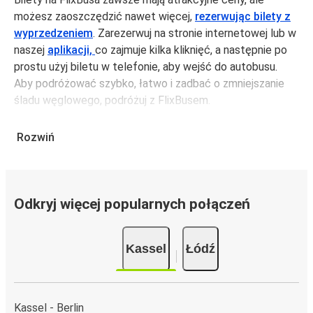
możesz zaoszczędzić nawet więcej,
rezerwując bilety z
wyprzedzeniem
. Zarezerwuj na stronie internetowej lub w
naszej
aplikacji,
co zajmuje kilka kliknięć, a następnie po
prostu użyj biletu w telefonie, aby wejść do autobusu.
Aby podróżować szybko, łatwo i zadbać o zmniejszanie
śladu węglowego, podróżuj z FlixBusem.
Podróż z: Kassel
Rozwiń
Kassel: podróżujesz z tego miasta i nie znasz go zbyt
dobrze? Oto wszystko, co musisz wiedzieć.
Kassel jest węzłem komunikacyjnym z
4 przystankami
autobusowymi
; 124 połączeniami do innych miast i
Odkryj więcej popularnych połączeń
codziennie zabiera podróżujących na przejazdy krajowe i
zagraniczne.
Kassel
Łódź
Miejsce przyjazdu: Łódź
Łódź – przyjeżdżasz tu pierwszy raz? Oto wszystko, co
musisz wiedzieć:
Kassel - Berlin