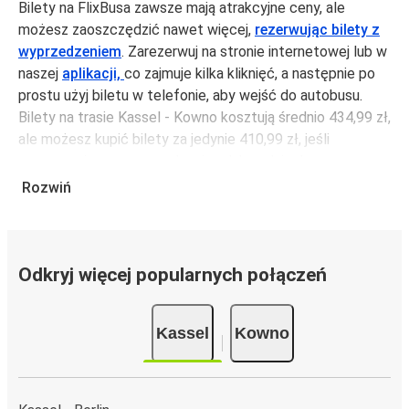
Bilety na FlixBusa zawsze mają atrakcyjne ceny, ale
możesz zaoszczędzić nawet więcej,
rezerwując bilety z
wyprzedzeniem
. Zarezerwuj na stronie internetowej lub w
naszej
aplikacji,
co zajmuje kilka kliknięć, a następnie po
prostu użyj biletu w telefonie, aby wejść do autobusu.
Bilety na trasie Kassel - Kowno kosztują średnio 434,99 zł,
ale możesz kupić bilety za jedynie 410,99 zł, jeśli
zarezerwujesz z wyprzedzeniem lub w dni robocze,
unikając weekendów i świąt. Aby podróżować szybko,
Rozwiń
łatwo i zadbać o zmniejszanie śladu węglowego, podróżuj
z FlixBusem.
Podróż na trasie Kassel - Kowno
Odkryj więcej popularnych połączeń
Trasa Kassel - Kowno jest łatwa i wygodna z FlixBusem,
dzięki 5 bezpośrednim połączeniom dziennie.
Kassel
Kowno
i może zająć
jedynie 22 godziny
.
Podróż autobusem
ma mniejszy wpływ na środowisko
niż podróż samochodem czy samolotem. Stale pracujemy
nad tym, by jeszcze bardziej zmniejszać ślad węglowy,