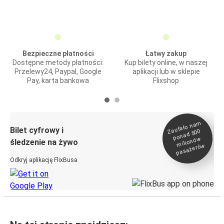
Bezpieczne płatności
Łatwy zakup
Dostępne metody płatności:
Kup bilety online, w naszej
Przelewy24, Paypal, Google
aplikacji lub w sklepie
Pay, karta bankowa
Flixshop
Zaufało na
m
milionó
pasażeró
Bilet cyfrowy i
ponad 500
w
śledzenie na żywo
w
Odkryj aplikację FlixBusa