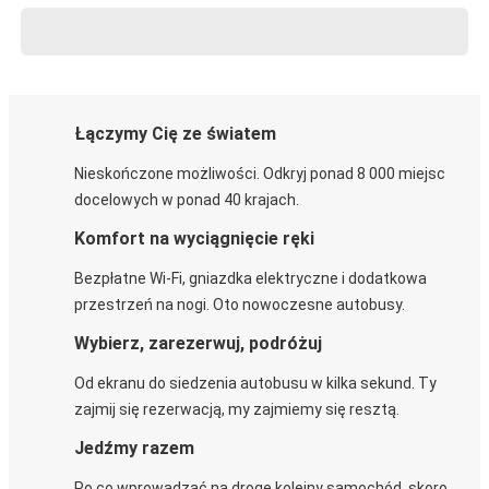
Łączymy Cię ze światem
Nieskończone możliwości. Odkryj ponad 8 000 miejsc
docelowych w ponad 40 krajach.
Komfort na wyciągnięcie ręki
Bezpłatne Wi-Fi, gniazdka elektryczne i dodatkowa
przestrzeń na nogi. Oto nowoczesne autobusy.
Wybierz, zarezerwuj, podróżuj
Od ekranu do siedzenia autobusu w kilka sekund. Ty
zajmij się rezerwacją, my zajmiemy się resztą.
Jedźmy razem
Po co wprowadzać na drogę kolejny samochód, skoro