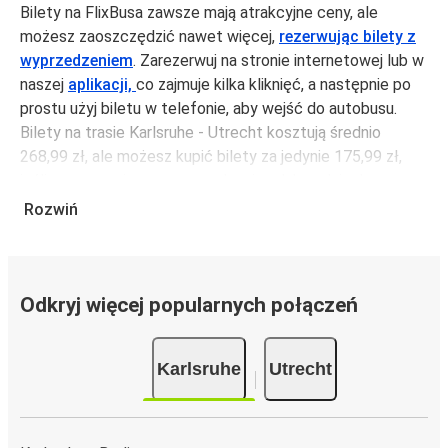
Bilety na FlixBusa zawsze mają atrakcyjne ceny, ale
możesz zaoszczędzić nawet więcej,
rezerwując bilety z
wyprzedzeniem
. Zarezerwuj na stronie internetowej lub w
naszej
aplikacji,
co zajmuje kilka kliknięć, a następnie po
prostu użyj biletu w telefonie, aby wejść do autobusu.
Bilety na trasie Karlsruhe - Utrecht kosztują średnio
268,99 zł, ale możesz kupić bilety za jedynie 175,99 zł,
jeśli zarezerwujesz z wyprzedzeniem lub w dni robocze,
unikając weekendów i świąt. Aby podróżować szybko,
Rozwiń
łatwo i zadbać o zmniejszanie śladu węglowego, podróżuj
z FlixBusem.
Podróż na trasie Karlsruhe - Utrecht
Odkryj więcej popularnych połączeń
Trasa Karlsruhe - Utrecht jest łatwa i wygodna z
FlixBusem, dzięki 2 bezpośrednim połączeniom dziennie.
Karlsruhe
Utrecht
i może zająć
jedynie 7 godziny 25 min
.
Podróż autobusem
ma mniejszy wpływ na środowisko
niż podróż samochodem czy samolotem. Stale pracujemy
nad tym, by jeszcze bardziej zmniejszać ślad węglowy,