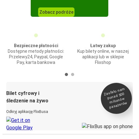
Zobacz podróże
Bezpieczne płatności
Łatwy zakup
Dostępne metody płatności:
Kup bilety online, w naszej
Przelewy24, Paypal, Google
aplikacji lub w sklepie
Pay, karta bankowa
Flixshop
Zaufało na
m
milionó
pasażeró
Bilet cyfrowy i
ponad 500
w
śledzenie na żywo
w
Odkryj aplikację FlixBusa