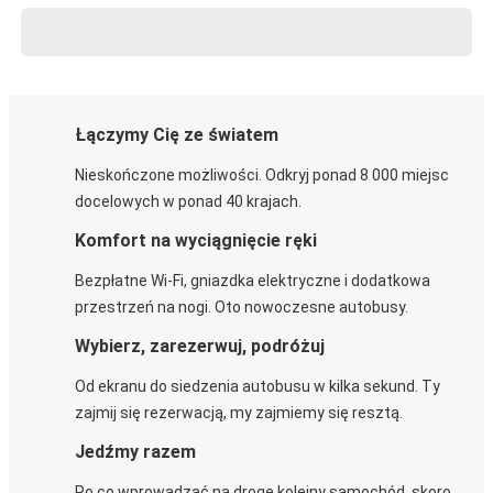
Łączymy Cię ze światem
Nieskończone możliwości. Odkryj ponad 8 000 miejsc
docelowych w ponad 40 krajach.
Komfort na wyciągnięcie ręki
Bezpłatne Wi-Fi, gniazdka elektryczne i dodatkowa
przestrzeń na nogi. Oto nowoczesne autobusy.
Wybierz, zarezerwuj, podróżuj
Od ekranu do siedzenia autobusu w kilka sekund. Ty
zajmij się rezerwacją, my zajmiemy się resztą.
Jedźmy razem
Po co wprowadzać na drogę kolejny samochód, skoro