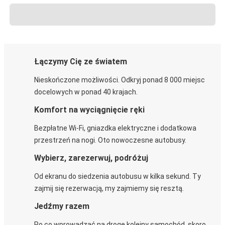
Łączymy Cię ze światem
Nieskończone możliwości. Odkryj ponad 8 000 miejsc
docelowych w ponad 40 krajach.
Komfort na wyciągnięcie ręki
Bezpłatne Wi-Fi, gniazdka elektryczne i dodatkowa
przestrzeń na nogi. Oto nowoczesne autobusy.
Wybierz, zarezerwuj, podróżuj
Od ekranu do siedzenia autobusu w kilka sekund. Ty
zajmij się rezerwacją, my zajmiemy się resztą.
Jedźmy razem
Po co wprowadzać na drogę kolejny samochód, skoro