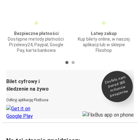
Bezpieczne płatności
Łatwy zakup
Dostępne metody płatności:
Kup bilety online, w naszej
Przelewy24, Paypal, Google
aplikacji lub w sklepie
Pay, karta bankowa
Flixshop
Zaufało na
m
milionó
pasażeró
Bilet cyfrowy i
ponad 500
w
śledzenie na żywo
w
Odkryj aplikację FlixBusa