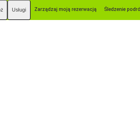
Zarządzaj moją rezerwacją
Śledzenie podr
óż
Usługi