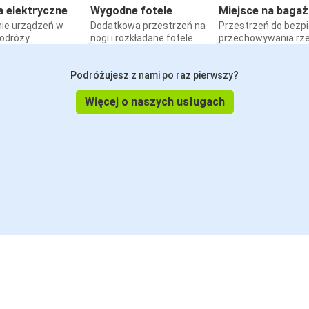
a elektryczne
Wygodne fotele
Miejsce na bagaż
ie urządzeń w
Dodatkowa przestrzeń na
Przestrzeń do bezp
podróży
nogi i rozkładane fotele
przechowywania rz
Podróżujesz z nami po raz pierwszy?
Więcej o naszych usługach