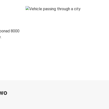
 ponad 8000
.
ywo