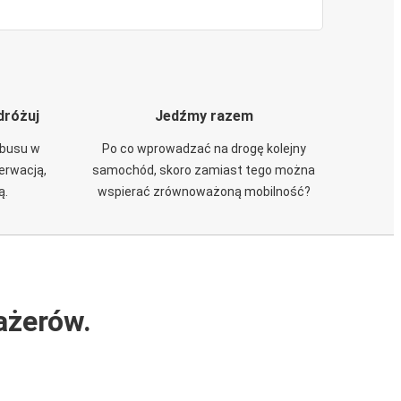
dróżuj
Jedźmy razem
obusu w
Po co wprowadzać na drogę kolejny
zerwacją,
samochód, skoro zamiast tego można
ą.
wspierać zrównoważoną mobilność?
ażerów.