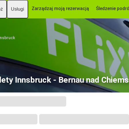
Zarządzaj moją rezerwacją
Śledzenie podr
óż
Usługi
nnsbruck
lety Innsbruck - Bernau nad Chiem