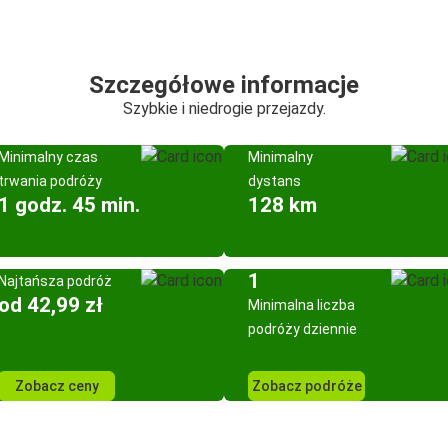
Szczegółowe informacje
Szybkie i niedrogie przejazdy.
Minimalny czas
Minimalny
trwania podróży
dystans
1 godz. 45 min.
128 km
1
Najtańsza podróż
od 42,99 zł
Minimalna liczba
podróży dziennie
Zobacz ceny
Zobacz podróże