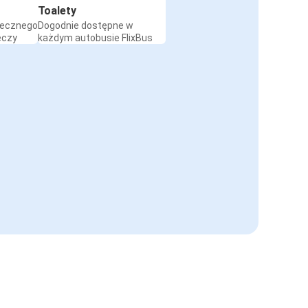
Toalety
iecznego
Dogodnie dostępne w
eczy
każdym autobusie FlixBus