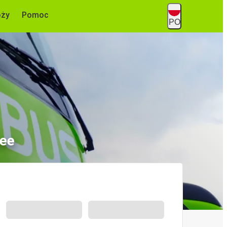
óży
Pomoc
PO
see