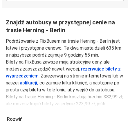
Znajdź autobusy w przystępnej cenie na
trasie Herning - Berlin
Podróżowanie z FlixBusem na trasie Herning - Berlin jest
łatwe i przystępne cenowo. Te dwa miasta dzieli 635 km
a najszybsza podróż zajmuje 9 godziny 55 min.
Bilety na FlixBusa zawsze mają atrakcyjne ceny, ale
możesz zaoszczędzić nawet więcej,
rezerwując bilety z
wyprzedzeniem
. Zarezerwuj na stronie internetowej lub w
naszej
aplikacji,
co zajmuje kilka kliknięć, a następnie po
prostu użyj biletu w telefonie, aby wejść do autobusu.
Bilety na trasie Herning - Berlin kosztują średnio 382,99 zł,
ale możesz kupić bilety za jedynie 223,99 zł, jeśli
zarezerwujesz z wyprzedzeniem lub w dni robocze,
unikając weekendów i świąt. Aby podróżować szybko,
Rozwiń
łatwo i zadbać o zmniejszanie śladu węglowego, podróżuj