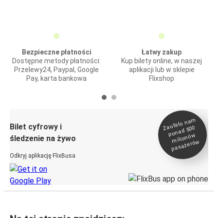
Bezpieczne płatności
Łatwy zakup
Dostępne metody płatności:
Kup bilety online, w naszej
Przelewy24, Paypal, Google
aplikacji lub w sklepie
Pay, karta bankowa
Flixshop
Zaufało na
m
milionó
pasażeró
Bilet cyfrowy i
ponad 500
w
śledzenie na żywo
w
Odkryj aplikację FlixBusa