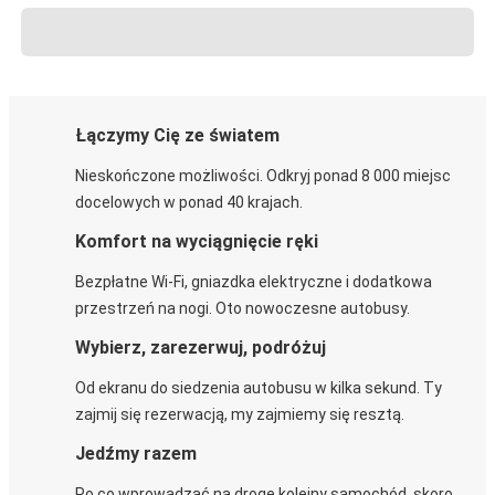
Łączymy Cię ze światem
Nieskończone możliwości. Odkryj ponad 8 000 miejsc
docelowych w ponad 40 krajach.
Komfort na wyciągnięcie ręki
Bezpłatne Wi-Fi, gniazdka elektryczne i dodatkowa
przestrzeń na nogi. Oto nowoczesne autobusy.
Wybierz, zarezerwuj, podróżuj
Od ekranu do siedzenia autobusu w kilka sekund. Ty
zajmij się rezerwacją, my zajmiemy się resztą.
Jedźmy razem
Po co wprowadzać na drogę kolejny samochód, skoro