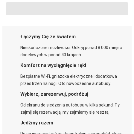
Łączymy Cię ze światem
Nieskończone możliwości. Odkryj ponad 8 000 miejsc
docelowych w ponad 40 krajach.
Komfort na wyciągnięcie ręki
Bezpłatne Wi-Fi, gniazdka elektryczne i dodatkowa
przestrzeń na nogi. Oto nowoczesne autobusy.
Wybierz, zarezerwuj, podróżuj
Od ekranu do siedzenia autobusu w kilka sekund. Ty
zajmij się rezerwacją, my zajmiemy się resztą.
Jedźmy razem
Po co wprowadzać na drogę kolejny samochód, skoro