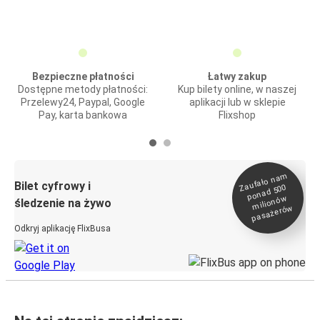
Bezpieczne płatności
Łatwy zakup
Dostępne metody płatności:
Kup bilety online, w naszej
Przelewy24, Paypal, Google
aplikacji lub w sklepie
Pay, karta bankowa
Flixshop
Zaufało na
m
milionó
pasażeró
Bilet cyfrowy i
ponad 500
w
śledzenie na żywo
w
Odkryj aplikację FlixBusa