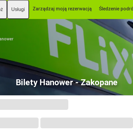
Zarządzaj moją rezerwacją
Śledzenie podr
óż
Usługi
anower
Bilety Hanower - Zakopane