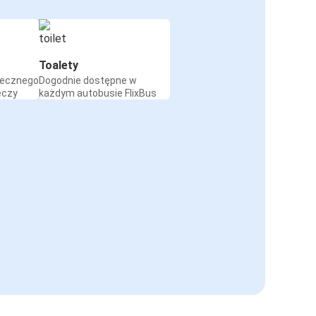
Toalety
iecznego
Dogodnie dostępne w
eczy
każdym autobusie FlixBus