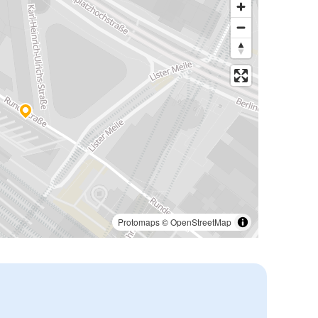
Protomaps
©
OpenStreetMap