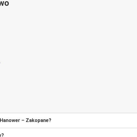
ywo
e Hanower – Zakopane?
e?