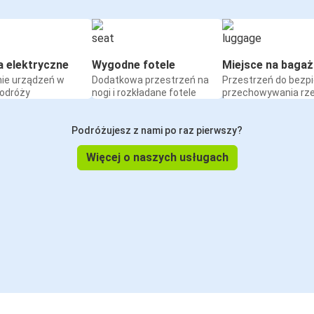
a elektryczne
Wygodne fotele
Miejsce na bagaż
ie urządzeń w
Dodatkowa przestrzeń na
Przestrzeń do bezp
podróży
nogi i rozkładane fotele
przechowywania rz
Podróżujesz z nami po raz pierwszy?
Więcej o naszych usługach