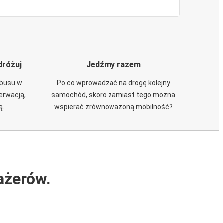
dróżuj
Jedźmy razem
obusu w
Po co wprowadzać na drogę kolejny
zerwacją,
samochód, skoro zamiast tego można
ą.
wspierać zrównoważoną mobilność?
ażerów.