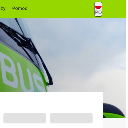
óży
Pomoc
PO