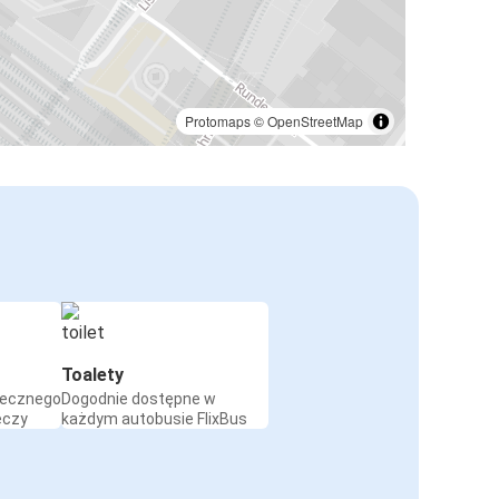
Protomaps
©
OpenStreetMap
Toalety
iecznego
Dogodnie dostępne w
eczy
każdym autobusie FlixBus