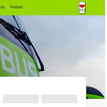
óży
Pomoc
PO