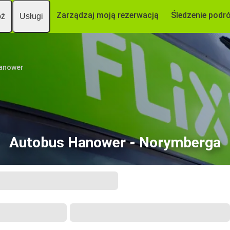
Zarządzaj moją rezerwacją
Śledzenie podr
óż
Usługi
anower
Autobus Hanower - Norymberga