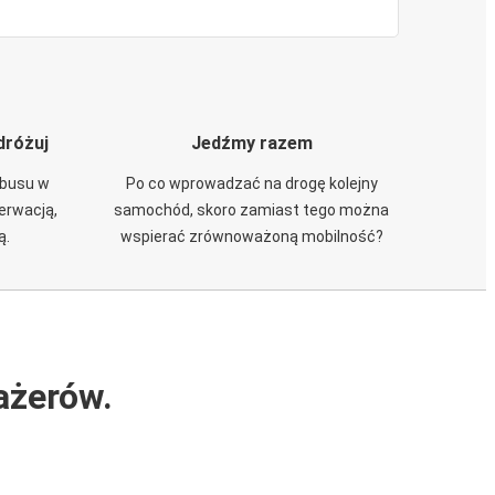
dróżuj
Jedźmy razem
obusu w
Po co wprowadzać na drogę kolejny
zerwacją,
samochód, skoro zamiast tego można
ą.
wspierać zrównoważoną mobilność?
ażerów.