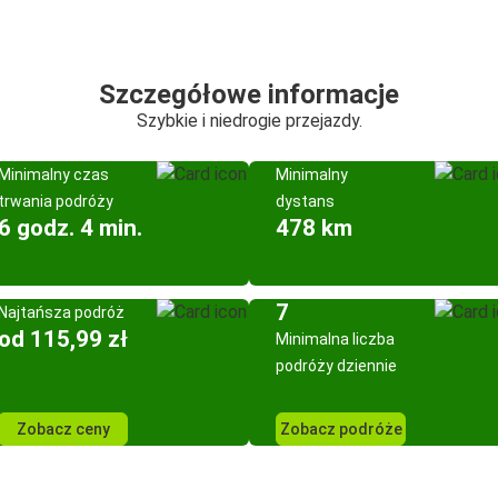
Szczegółowe informacje
Szybkie i niedrogie przejazdy.
Minimalny czas
Minimalny
trwania podróży
dystans
6 godz. 4 min.
478 km
7
Najtańsza podróż
od 115,99 zł
Minimalna liczba
podróży dziennie
Zobacz ceny
Zobacz podróże