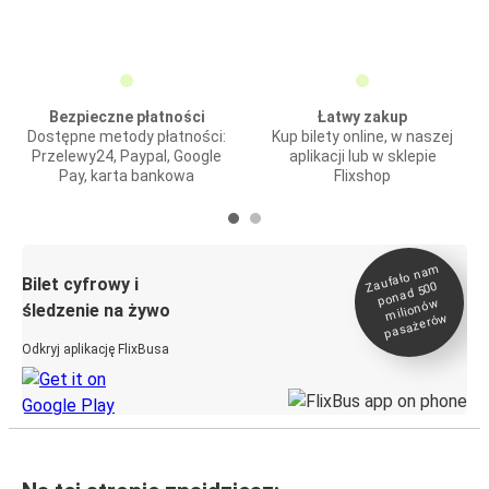
Bezpieczne płatności
Łatwy zakup
Dostępne metody płatności:
Kup bilety online, w naszej
Przelewy24, Paypal, Google
aplikacji lub w sklepie
Pay, karta bankowa
Flixshop
Zaufało na
m
milionó
pasażeró
Bilet cyfrowy i
ponad 500
w
śledzenie na żywo
w
Odkryj aplikację FlixBusa