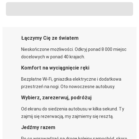
Łączymy Cię ze światem
Nieskończone możliwości. Odkryj ponad 8 000 miejsc
docelowych w ponad 40 krajach.
Komfort na wyciągnięcie ręki
Bezpłatne Wi-Fi, gniazdka elektryczne i dodatkowa
przestrzeń na nogi. Oto nowoczesne autobusy.
Wybierz, zarezerwuj, podróżuj
Od ekranu do siedzenia autobusu w kilka sekund. Ty
zajmij się rezerwacją, my zajmiemy się resztą.
Jedźmy razem
Po co wprowadzać na drogę kolejny samochód, skoro