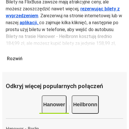
Bilety na FlixBusa zawsze mają atrakcyjne ceny, ale
możesz zaoszczędzić nawet więcej,
rezerwując bilety z
wyprzedzeniem
. Zarezerwuj na stronie internetowej lub w
naszej
aplikacji,
co zajmuje kilka kliknięć, a następnie po
prostu użyj biletu w telefonie, aby wejść do autobusu.
Bilety na trasie Hanower - Heilbronn kosztują średnio
184,99 zł, ale możesz kupić bilety za jedynie 158,99 zł,
jeśli zarezerwujesz z wyprzedzeniem lub w dni robocze,
unikając weekendów i świąt. Aby podróżować szybko,
Rozwiń
łatwo i zadbać o zmniejszanie śladu węglowego, podróżuj
z FlixBusem.
Podróż na trasie Hanower - Heilbronn
Odkryj więcej popularnych połączeń
Trasa Hanower - Heilbronn jest łatwa i wygodna z
FlixBusem, dzięki 5 bezpośrednim połączeniom dziennie.
Hanower
Heilbronn
i może zająć
jedynie 7 godziny 55 min
.
Podróż autobusem
ma mniejszy wpływ na środowisko
niż podróż samochodem czy samolotem. Stale pracujemy
nad tym, by jeszcze bardziej zmniejszać ślad węglowy,
Hanower - Berlin