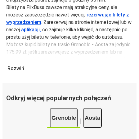
Bilety na FlixBusa zawsze mają atrakcyjne ceny, ale
możesz zaoszczędzić nawet więcej,
rezerwując bilety z
wyprzedzeniem
. Zarezerwuj na stronie internetowej lub w
naszej
aplikacji,
co zajmuje kilka kliknięć, a następnie po
prostu użyj biletu w telefonie, aby wejść do autobusu.
Możesz kupić bilety na trasie Grenoble - Aosta za jedynie
175,99 zł, jeśli zarezerwujesz z wyprzedzeniem lub na
tygodniu, unikając weekendów i świąt. Aby podróżować
szybko, łatwo i zadbać o zmniejszanie śladu węglowego,
Rozwiń
podróżuj z FlixBusem.
Podróż na trasie Grenoble - Aosta
Trasa Grenoble - Aosta jest łatwa i wygodna z FlixBusem,
Odkryj więcej popularnych połączeń
dzięki 7 bezpośrednim połączeniom dziennie.
i może zająć
jedynie 5 godziny 35 min
.
Grenoble
Aosta
Podróż autobusem
ma mniejszy wpływ na środowisko
niż podróż samochodem czy samolotem. Stale pracujemy
nad tym, by jeszcze bardziej zmniejszać ślad węglowy,