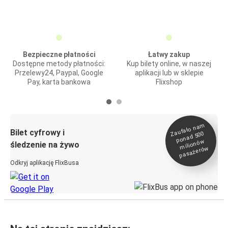
Bezpieczne płatności
Łatwy zakup
Dostępne metody płatności:
Kup bilety online, w naszej
Przelewy24, Paypal, Google
aplikacji lub w sklepie
Pay, karta bankowa
Flixshop
Zaufało na
m
milionó
pasażeró
Bilet cyfrowy i
ponad 500
w
śledzenie na żywo
w
Odkryj aplikację FlixBusa