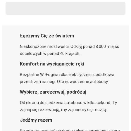
Łączymy Cię ze światem
Nieskończone możliwości. Odkryj ponad 8 000 miejsc
docelowych w ponad 40 krajach.
Komfort na wyciągnięcie ręki
Bezpłatne Wi-Fi, gniazdka elektryczne i dodatkowa
przestrzeń na nogi. Oto nowoczesne autobusy.
Wybierz, zarezerwuj, podróżuj
Od ekranu do siedzenia autobusu w kilka sekund. Ty
zajmij się rezerwacją, my zajmiemy się resztą.
Jedźmy razem
Po co wprowadzać na drogę kolejny samochód, skoro