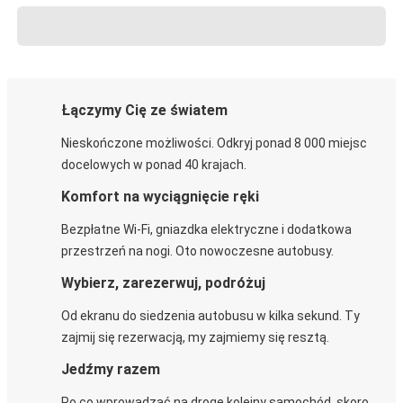
Łączymy Cię ze światem
Nieskończone możliwości. Odkryj ponad 8 000 miejsc
docelowych w ponad 40 krajach.
Komfort na wyciągnięcie ręki
Bezpłatne Wi-Fi, gniazdka elektryczne i dodatkowa
przestrzeń na nogi. Oto nowoczesne autobusy.
Wybierz, zarezerwuj, podróżuj
Od ekranu do siedzenia autobusu w kilka sekund. Ty
zajmij się rezerwacją, my zajmiemy się resztą.
Jedźmy razem
Po co wprowadzać na drogę kolejny samochód, skoro