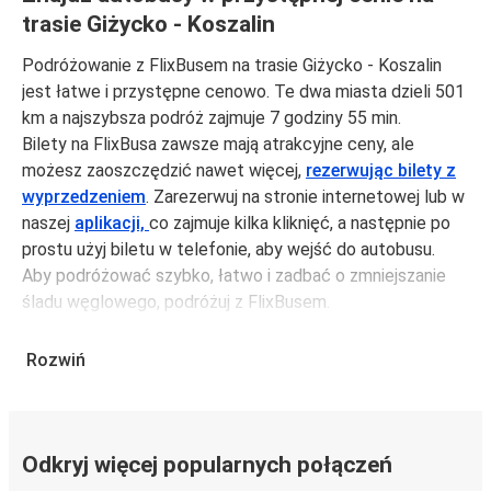
trasie Giżycko - Koszalin
Podróżowanie z FlixBusem na trasie Giżycko - Koszalin
jest łatwe i przystępne cenowo. Te dwa miasta dzieli 501
km a najszybsza podróż zajmuje 7 godziny 55 min.
Bilety na FlixBusa zawsze mają atrakcyjne ceny, ale
możesz zaoszczędzić nawet więcej,
rezerwując bilety z
wyprzedzeniem
. Zarezerwuj na stronie internetowej lub w
naszej
aplikacji,
co zajmuje kilka kliknięć, a następnie po
prostu użyj biletu w telefonie, aby wejść do autobusu.
Aby podróżować szybko, łatwo i zadbać o zmniejszanie
śladu węglowego, podróżuj z FlixBusem.
Podróż z: Giżycko
Rozwiń
Giżycko: podróżujesz z tego miasta i nie znasz go zbyt
dobrze? Oto wszystko, co musisz wiedzieć.
Giżycko jest węzłem komunikacyjnym z
przystankiem
autobusowym
; 47 połączeniami do innych miast i
Odkryj więcej popularnych połączeń
codziennie zabiera podróżujących na przejazdy krajowe i