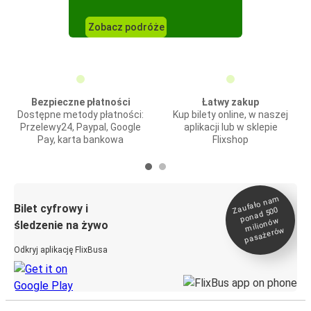
Zobacz podróże
Bezpieczne płatności
Łatwy zakup
Dostępne metody płatności:
Kup bilety online, w naszej
Przelewy24, Paypal, Google
aplikacji lub w sklepie
Pay, karta bankowa
Flixshop
Zaufało na
m
milionó
pasażeró
Bilet cyfrowy i
ponad 500
w
śledzenie na żywo
w
Odkryj aplikację FlixBusa