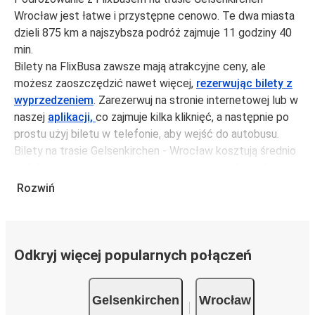
Wrocław jest łatwe i przystępne cenowo. Te dwa miasta
dzieli 875 km a najszybsza podróż zajmuje 11 godziny 40
min.
Bilety na FlixBusa zawsze mają atrakcyjne ceny, ale
możesz zaoszczędzić nawet więcej,
rezerwując bilety z
wyprzedzeniem
. Zarezerwuj na stronie internetowej lub w
naszej
aplikacji,
co zajmuje kilka kliknięć, a następnie po
prostu użyj biletu w telefonie, aby wejść do autobusu.
Bilety na trasie Gelsenkirchen - Wrocław kosztują średnio
223,99 zł, ale możesz kupić bilety za jedynie 216,99 zł,
jeśli zarezerwujesz z wyprzedzeniem lub w dni robocze,
Rozwiń
unikając weekendów i świąt. Aby podróżować szybko,
łatwo i zadbać o zmniejszanie śladu węglowego, podróżuj
z FlixBusem.
Odkryj więcej popularnych połączeń
Podróż na trasie Gelsenkirchen - Wrocław
Trasa Gelsenkirchen - Wrocław jest łatwa i wygodna z
Gelsenkirchen
Wrocław
FlixBusem.