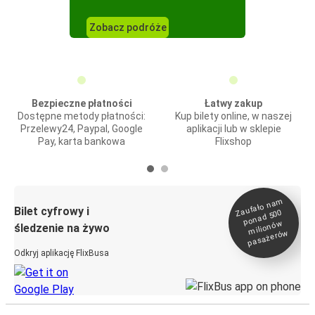
Zobacz podróże
Bezpieczne płatności
Łatwy zakup
Dostępne metody płatności:
Kup bilety online, w naszej
Przelewy24, Paypal, Google
aplikacji lub w sklepie
Pay, karta bankowa
Flixshop
Zaufało na
m
milionó
pasażeró
Bilet cyfrowy i
ponad 500
w
śledzenie na żywo
w
Odkryj aplikację FlixBusa