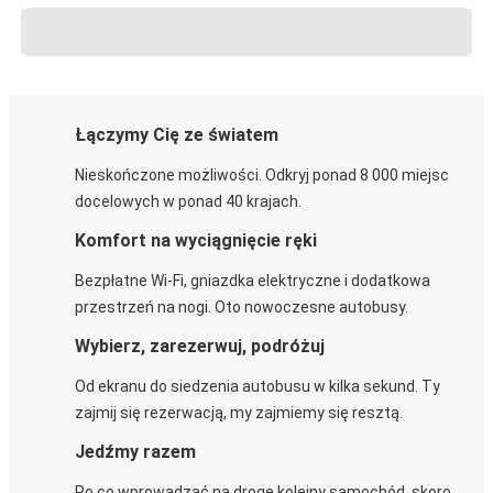
Łączymy Cię ze światem
Nieskończone możliwości. Odkryj ponad 8 000 miejsc
docelowych w ponad 40 krajach.
Komfort na wyciągnięcie ręki
Bezpłatne Wi-Fi, gniazdka elektryczne i dodatkowa
przestrzeń na nogi. Oto nowoczesne autobusy.
Wybierz, zarezerwuj, podróżuj
Od ekranu do siedzenia autobusu w kilka sekund. Ty
zajmij się rezerwacją, my zajmiemy się resztą.
Jedźmy razem
Po co wprowadzać na drogę kolejny samochód, skoro