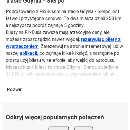
trasie Gdynia - Sierpc
Podróżowanie z FlixBusem na trasie Gdynia - Sierpc jest
łatwe i przystępne cenowo. Te dwa miasta dzieli 258 km
a najszybsza podróż zajmuje 5 godziny.
Bilety na FlixBusa zawsze mają atrakcyjne ceny, ale
możesz zaoszczędzić nawet więcej,
rezerwując bilety z
wyprzedzeniem
. Zarezerwuj na stronie internetowej lub w
naszej
aplikacji,
co zajmuje kilka kliknięć, a następnie po
prostu użyj biletu w telefonie, aby wejść do autobusu.
Możesz kupić bilety na trasie Gdynia - Sierpc za jedynie
131,99 zł, jeśli zarezerwujesz z wyprzedzeniem lub na
tygodniu, unikając weekendów i świąt. Aby podróżować
szybko, łatwo i zadbać o zmniejszanie śladu węglowego,
Rozwiń
podróżuj z FlixBusem.
Podróż na trasie Gdynia - Sierpc
Trasa Gdynia - Sierpc jest łatwa i wygodna z FlixBusem.
Odkryj więcej popularnych połączeń
i może zająć
jedynie 5 godziny
.
Podróż autobusem
ma mniejszy wpływ na środowisko