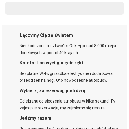
Łączymy Cię ze światem
Nieskończone możliwości. Odkryj ponad 8 000 miejsc
docelowych w ponad 40 krajach.
Komfort na wyciągnięcie ręki
Bezpłatne Wi-Fi, gniazdka elektryczne i dodatkowa
przestrzeń na nogi. Oto nowoczesne autobusy.
Wybierz, zarezerwuj, podróżuj
Od ekranu do siedzenia autobusu w kilka sekund. Ty
zajmij się rezerwacją, my zajmiemy się resztą.
Jedźmy razem
Po co wprowadzać na drogę kolejny samochód, skoro