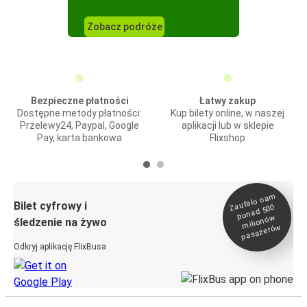
Zobacz podróże
Bezpieczne płatności
Łatwy zakup
Dostępne metody płatności:
Kup bilety online, w naszej
Przelewy24, Paypal, Google
aplikacji lub w sklepie
Pay, karta bankowa
Flixshop
Zaufało na
m
milionó
pasażeró
Bilet cyfrowy i
ponad 500
w
śledzenie na żywo
w
Odkryj aplikację FlixBusa