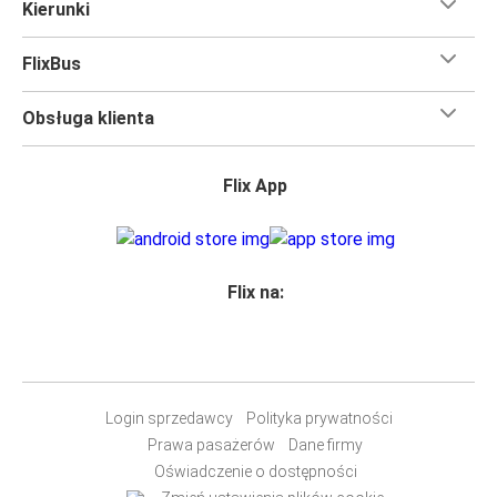
Kierunki
Większość naszych autobusów jest wyposażona w
bezpłatne Wi-Fi,
toalety i gniazdka elektryczne.
FlixBus
Możesz bezpłatnie zabrać ze sobą
jedną sztuka bagażu
podręcznego i jedną sztukę bagażu głównego
, więc
Obsługa klienta
nawet jeśli wybierasz się w długą podróż, nie musisz się
martwić, że nie wystarczy Ci miejsca w bagażu.
Wszyscy podróżujący z biletami
mają zagwarantowane
Flix App
miejsce siedzące
w naszych autobusach
ale jeśli chcesz
wybrać specjalne miejsce
, możesz zrobić to podczas
zakupu biletu. Do wyboru masz
miejsce klasyczne,
miejsce ze stolikiem, panoramę lub dodatkowe, puste
Flix na:
miejsce obok.
Wystarczy zarezerwować je online w naszej
aplikacji
FlixBusa
podczas zakupu biletu, korzystając z jednej z
dostępnych metod płatności.
Login sprzedawcy
Polityka prywatności
Prawa pasażerów
Dane firmy
Oświadczenie o dostępności