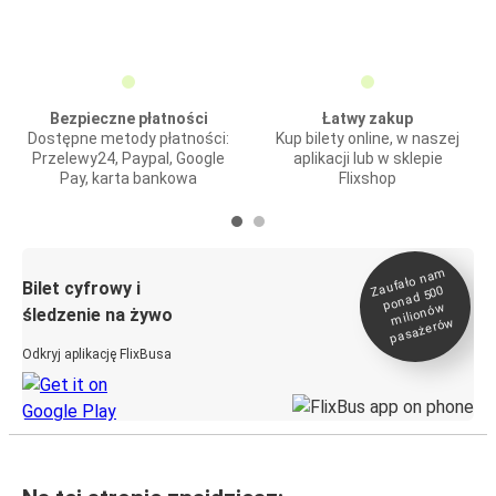
Bezpieczne płatności
Łatwy zakup
Dostępne metody płatności:
Kup bilety online, w naszej
Przelewy24, Paypal, Google
aplikacji lub w sklepie
Pay, karta bankowa
Flixshop
Zaufało na
m
milionó
pasażeró
Bilet cyfrowy i
ponad 500
w
śledzenie na żywo
w
Odkryj aplikację FlixBusa