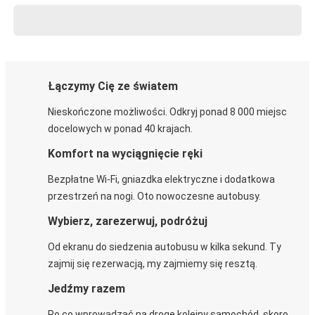
Łączymy Cię ze światem
Nieskończone możliwości. Odkryj ponad 8 000 miejsc
docelowych w ponad 40 krajach.
Komfort na wyciągnięcie ręki
Bezpłatne Wi-Fi, gniazdka elektryczne i dodatkowa
przestrzeń na nogi. Oto nowoczesne autobusy.
Wybierz, zarezerwuj, podróżuj
Od ekranu do siedzenia autobusu w kilka sekund. Ty
zajmij się rezerwacją, my zajmiemy się resztą.
Jedźmy razem
Po co wprowadzać na drogę kolejny samochód, skoro