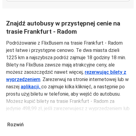
Znajdź autobusy w przystępnej cenie na
trasie Frankfurt - Radom
Podróżowanie z FlixBusem na trasie Frankfurt - Radom
jest łatwe i przystępne cenowo. Te dwa miasta dzieli
1225 km a najszybsza podróż zajmuje 18 godziny 18 min.
Bilety na FlixBusa zawsze mają atrakcyjne ceny, ale
możesz zaoszczędzić nawet więcej,
rezerwując bilety z
wyprzedzeniem
. Zarezerwuj na stronie internetowej lub w
naszej
aplikacji,
co zajmuje kilka kliknięć, a następnie po
prostu użyj biletu w telefonie, aby wejść do autobusu.
Możesz kupić bilety na trasie Frankfurt - Radom za
jedynie 498,99 zł, jeśli zarezerwujesz z wyprzedzeniem lub
na tygodniu, unikając weekendów i świąt. Aby podróżować
szybko, łatwo i zadbać o zmniejszanie śladu węglowego,
Rozwiń
podróżuj z FlixBusem.