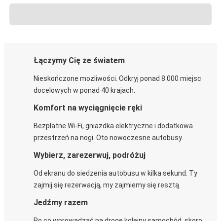
Łączymy Cię ze światem
Nieskończone możliwości. Odkryj ponad 8 000 miejsc
docelowych w ponad 40 krajach.
Komfort na wyciągnięcie ręki
Bezpłatne Wi-Fi, gniazdka elektryczne i dodatkowa
przestrzeń na nogi. Oto nowoczesne autobusy.
Wybierz, zarezerwuj, podróżuj
Od ekranu do siedzenia autobusu w kilka sekund. Ty
zajmij się rezerwacją, my zajmiemy się resztą.
Jedźmy razem
Po co wprowadzać na drogę kolejny samochód, skoro