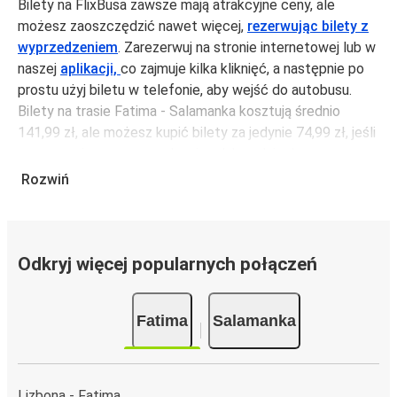
Bilety na FlixBusa zawsze mają atrakcyjne ceny, ale
możesz zaoszczędzić nawet więcej,
rezerwując bilety z
wyprzedzeniem
. Zarezerwuj na stronie internetowej lub w
naszej
aplikacji,
co zajmuje kilka kliknięć, a następnie po
prostu użyj biletu w telefonie, aby wejść do autobusu.
Bilety na trasie Fatima - Salamanka kosztują średnio
141,99 zł, ale możesz kupić bilety za jedynie 74,99 zł, jeśli
zarezerwujesz z wyprzedzeniem lub w dni robocze,
unikając weekendów i świąt. Aby podróżować szybko,
Rozwiń
łatwo i zadbać o zmniejszanie śladu węglowego, podróżuj
z FlixBusem.
Podróż na trasie Fatima - Salamanka
Odkryj więcej popularnych połączeń
Trasa Fatima - Salamanka jest łatwa i wygodna z
FlixBusem, dzięki 2 bezpośrednim połączeniom dziennie.
Fatima
Salamanka
i może zająć
jedynie 6 godziny 45 min
.
Podróż autobusem
ma mniejszy wpływ na środowisko
niż podróż samochodem czy samolotem. Stale pracujemy
nad tym, by jeszcze bardziej zmniejszać ślad węglowy,
Lizbona - Fatima