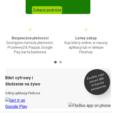
Zobacz podróże
Bezpieczne płatności
Łatwy zakup
Dostępne metody płatności:
Kup bilety online, w naszej
Przelewy24, Paypal, Google
aplikacji lub w sklepie
Pay, karta bankowa
Flixshop
Zaufało na
m
milionó
pasażeró
Bilet cyfrowy i
ponad 500
w
śledzenie na żywo
w
Odkryj aplikację FlixBusa