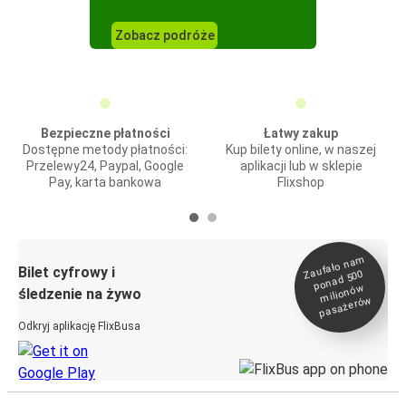
Zobacz podróże
Bezpieczne płatności
Łatwy zakup
Dostępne metody płatności:
Kup bilety online, w naszej
Przelewy24, Paypal, Google
aplikacji lub w sklepie
Pay, karta bankowa
Flixshop
Zaufało na
m
milionó
pasażeró
Bilet cyfrowy i
ponad 500
w
śledzenie na żywo
w
Odkryj aplikację FlixBusa