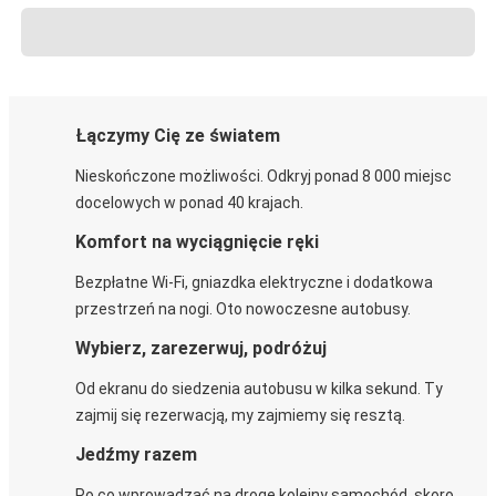
Łączymy Cię ze światem
Nieskończone możliwości. Odkryj ponad 8 000 miejsc
docelowych w ponad 40 krajach.
Komfort na wyciągnięcie ręki
Bezpłatne Wi-Fi, gniazdka elektryczne i dodatkowa
przestrzeń na nogi. Oto nowoczesne autobusy.
Wybierz, zarezerwuj, podróżuj
Od ekranu do siedzenia autobusu w kilka sekund. Ty
zajmij się rezerwacją, my zajmiemy się resztą.
Jedźmy razem
Po co wprowadzać na drogę kolejny samochód, skoro