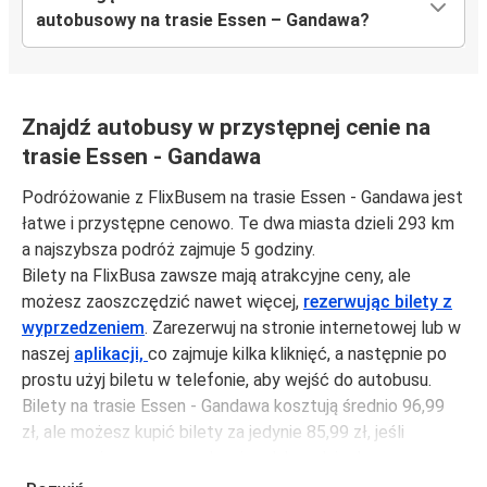
autobusowy na trasie Essen – Gandawa?
Znajdź autobusy w przystępnej cenie na
trasie Essen - Gandawa
Podróżowanie z FlixBusem na trasie Essen - Gandawa jest
łatwe i przystępne cenowo. Te dwa miasta dzieli 293 km
a najszybsza podróż zajmuje 5 godziny.
Bilety na FlixBusa zawsze mają atrakcyjne ceny, ale
możesz zaoszczędzić nawet więcej,
rezerwując bilety z
wyprzedzeniem
. Zarezerwuj na stronie internetowej lub w
naszej
aplikacji,
co zajmuje kilka kliknięć, a następnie po
prostu użyj biletu w telefonie, aby wejść do autobusu.
Bilety na trasie Essen - Gandawa kosztują średnio 96,99
zł, ale możesz kupić bilety za jedynie 85,99 zł, jeśli
zarezerwujesz z wyprzedzeniem lub w dni robocze,
unikając weekendów i świąt. Aby podróżować szybko,