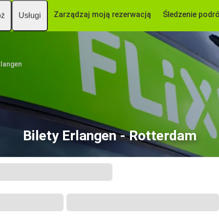
Zarządzaj moją rezerwacją
Śledzenie podr
óż
Usługi
rlangen
Bilety Erlangen - Rotterdam