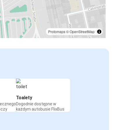
Protomaps
©
OpenStreetMap
Toalety
iecznego
Dogodnie dostępne w
eczy
każdym autobusie FlixBus