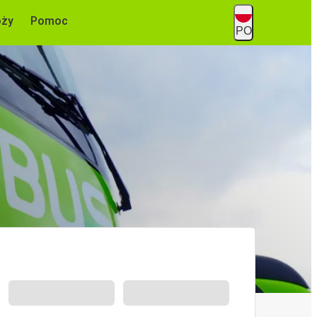
óży
Pomoc
PO