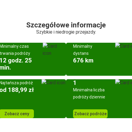
Szczegółowe informacje
Szybkie i niedrogie przejazdy.
Minimalny czas
Minimalny
trwania podróży
dystans
12 godz. 25
676 km
min.
1
Najtańsza podróż
od 188,99 zł
Minimalna liczba
podróży dziennie
Zobacz ceny
Zobacz podróże