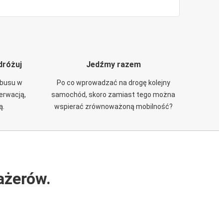
dróżuj
Jedźmy razem
obusu w
Po co wprowadzać na drogę kolejny
zerwacją,
samochód, skoro zamiast tego można
ą.
wspierać zrównoważoną mobilność?
ażerów.