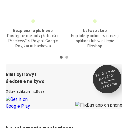
Bezpieczne płatności
Łatwy zakup
Dostępne metody płatności:
Kup bilety online, w naszej
Przelewy24, Paypal, Google
aplikacji lub w sklepie
Pay, karta bankowa
Flixshop
Zaufało na
m
milionó
pasażeró
Bilet cyfrowy i
ponad 500
w
śledzenie na żywo
w
Odkryj aplikację FlixBusa