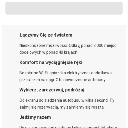
Łączymy Cię ze światem
Nieskończone możliwości. Odkryj ponad 8 000 miejsc
docelowych w ponad 40 krajach.
Komfort na wyciągnięcie ręki
Bezpłatne Wi-Fi, gniazdka elektryczne i dodatkowa
przestrzeń na nogi. Oto nowoczesne autobusy.
Wybierz, zarezerwuj, podróżuj
Od ekranu do siedzenia autobusu w kilka sekund. Ty
zajmij się rezerwacją, my zajmiemy się resztą.
Jedźmy razem
Po co wprowadzać na drogę kolejny samochód, skoro