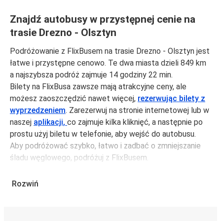
Znajdź autobusy w przystępnej cenie na
trasie Drezno - Olsztyn
Podróżowanie z FlixBusem na trasie Drezno - Olsztyn jest
łatwe i przystępne cenowo. Te dwa miasta dzieli 849 km
a najszybsza podróż zajmuje 14 godziny 22 min.
Bilety na FlixBusa zawsze mają atrakcyjne ceny, ale
możesz zaoszczędzić nawet więcej,
rezerwując bilety z
wyprzedzeniem
. Zarezerwuj na stronie internetowej lub w
naszej
aplikacji,
co zajmuje kilka kliknięć, a następnie po
prostu użyj biletu w telefonie, aby wejść do autobusu.
Aby podróżować szybko, łatwo i zadbać o zmniejszanie
śladu węglowego, podróżuj z FlixBusem.
Podróż z: Drezno
Rozwiń
Drezno: podróżujesz z tego miasta i nie znasz go zbyt
dobrze? Oto wszystko, co musisz wiedzieć.
Drezno jest węzłem komunikacyjnym z
4 przystankami