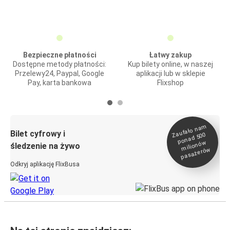
Bezpieczne płatności
Łatwy zakup
Dostępne metody płatności:
Kup bilety online, w naszej
Przelewy24, Paypal, Google
aplikacji lub w sklepie
Pay, karta bankowa
Flixshop
Zaufało na
m
milionó
pasażeró
Bilet cyfrowy i
ponad 500
w
śledzenie na żywo
w
Odkryj aplikację FlixBusa