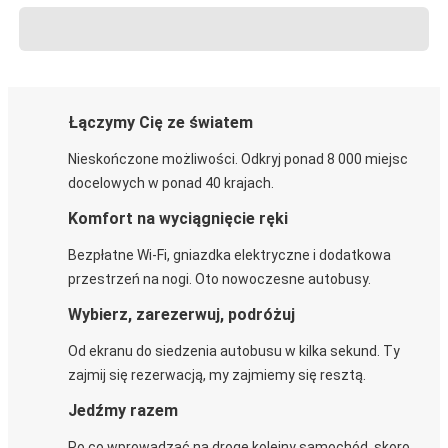
Łączymy Cię ze światem
Nieskończone możliwości. Odkryj ponad 8 000 miejsc
docelowych w ponad 40 krajach.
Komfort na wyciągnięcie ręki
Bezpłatne Wi-Fi, gniazdka elektryczne i dodatkowa
przestrzeń na nogi. Oto nowoczesne autobusy.
Wybierz, zarezerwuj, podróżuj
Od ekranu do siedzenia autobusu w kilka sekund. Ty
zajmij się rezerwacją, my zajmiemy się resztą.
Jedźmy razem
Po co wprowadzać na drogę kolejny samochód, skoro