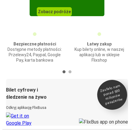
Zobacz podróże
Bezpieczne płatności
Łatwy zakup
Dostępne metody płatności:
Kup bilety online, w naszej
Przelewy24, Paypal, Google
aplikacji lub w sklepie
Pay, karta bankowa
Flixshop
Zaufało na
m
milionó
pasażeró
Bilet cyfrowy i
ponad 500
w
śledzenie na żywo
w
Odkryj aplikację FlixBusa