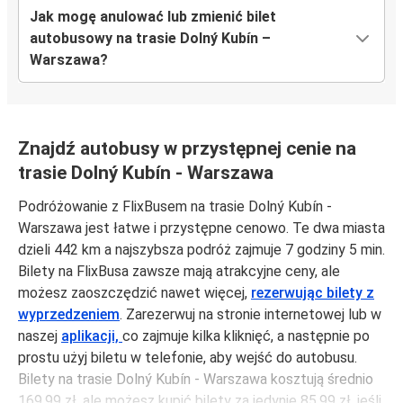
Jak mogę anulować lub zmienić bilet
autobusowy na trasie Dolný Kubín –
Warszawa?
Znajdź autobusy w przystępnej cenie na
trasie Dolný Kubín - Warszawa
Podróżowanie z FlixBusem na trasie Dolný Kubín -
Warszawa jest łatwe i przystępne cenowo. Te dwa miasta
dzieli 442 km a najszybsza podróż zajmuje 7 godziny 5 min.
Bilety na FlixBusa zawsze mają atrakcyjne ceny, ale
możesz zaoszczędzić nawet więcej,
rezerwując bilety z
wyprzedzeniem
. Zarezerwuj na stronie internetowej lub w
naszej
aplikacji,
co zajmuje kilka kliknięć, a następnie po
prostu użyj biletu w telefonie, aby wejść do autobusu.
Bilety na trasie Dolný Kubín - Warszawa kosztują średnio
169,99 zł, ale możesz kupić bilety za jedynie 85,99 zł, jeśli