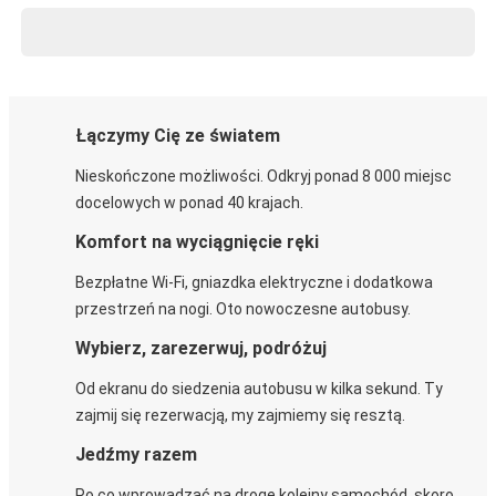
Łączymy Cię ze światem
Nieskończone możliwości. Odkryj ponad 8 000 miejsc
docelowych w ponad 40 krajach.
Komfort na wyciągnięcie ręki
Bezpłatne Wi-Fi, gniazdka elektryczne i dodatkowa
przestrzeń na nogi. Oto nowoczesne autobusy.
Wybierz, zarezerwuj, podróżuj
Od ekranu do siedzenia autobusu w kilka sekund. Ty
zajmij się rezerwacją, my zajmiemy się resztą.
Jedźmy razem
Po co wprowadzać na drogę kolejny samochód, skoro