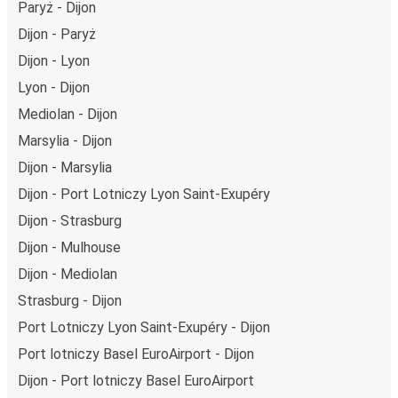
Paryż - Dijon
stosując wysokie standardy środowiskowe w całej naszej
Dijon - Paryż
flocie autobusów, wykorzystując alternatywne
Dijon - Lyon
technologie napędu i paliwa oraz oferując wszystkim
pasażerom możliwość zrekompensowania emisji
Lyon - Dijon
dwutlenku węgla przy zakupie biletu.
Mediolan - Dijon
Średni koszt
podróży autobusem na trasie Dijon - Caen
Marsylia - Dijon
to
283,99 zł
, co sprawia, że podróż autobusem jest
Dijon - Marsylia
znacznie tańsza od innych środków transportu.
Dijon - Port Lotniczy Lyon Saint-Exupéry
Podróż z: Dijon
Dijon - Strasburg
Dijon: podróżujesz z tego miasta i nie znasz go zbyt
Dijon - Mulhouse
dobrze? Oto wszystko, co musisz wiedzieć.
Dijon - Mediolan
Dijon jest węzłem komunikacyjnym z
2 przystankami
autobusowymi
; 62 połączeniami do innych miast i
Strasburg - Dijon
codziennie zabiera podróżujących na przejazdy krajowe i
Port Lotniczy Lyon Saint-Exupéry - Dijon
zagraniczne.
Port lotniczy Basel EuroAirport - Dijon
Miejsce przyjazdu: Caen
Dijon - Port lotniczy Basel EuroAirport