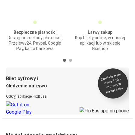
Bezpieczne płatności
Łatwy zakup
Dostępne metody płatności:
Kup bilety online, w naszej
Przelewy24, Paypal, Google
aplikacji lub w sklepie
Pay, karta bankowa
Flixshop
Zaufało na
m
milionó
pasażeró
Bilet cyfrowy i
ponad 500
w
śledzenie na żywo
w
Odkryj aplikację FlixBusa