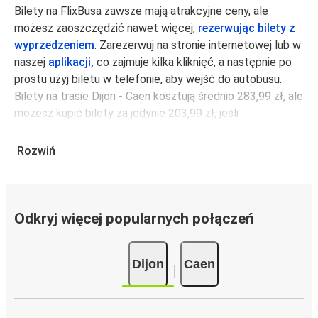
Bilety na FlixBusa zawsze mają atrakcyjne ceny, ale
możesz zaoszczędzić nawet więcej,
rezerwując bilety z
wyprzedzeniem
. Zarezerwuj na stronie internetowej lub w
naszej
aplikacji,
co zajmuje kilka kliknięć, a następnie po
prostu użyj biletu w telefonie, aby wejść do autobusu.
Bilety na trasie Dijon - Caen kosztują średnio 283,99 zł, ale
możesz kupić bilety za jedynie 203,99 zł, jeśli
zarezerwujesz z wyprzedzeniem lub w dni robocze,
unikając weekendów i świąt. Aby podróżować szybko,
Rozwiń
łatwo i zadbać o zmniejszanie śladu węglowego, podróżuj
z FlixBusem.
Podróż na trasie Dijon - Caen
Odkryj więcej popularnych połączeń
Trasa Dijon - Caen jest łatwa i wygodna z FlixBusem,
dzięki 2 bezpośrednim połączeniom dziennie.
Dijon
Caen
i może zająć
jedynie 9 godziny 55 min
.
Podróż autobusem
ma mniejszy wpływ na środowisko
niż podróż samochodem czy samolotem. Stale pracujemy
nad tym, by jeszcze bardziej zmniejszać ślad węglowy,