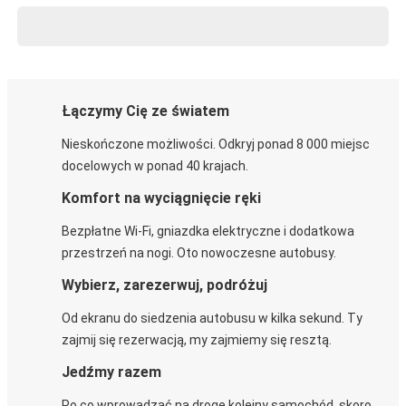
Łączymy Cię ze światem
Nieskończone możliwości. Odkryj ponad 8 000 miejsc
docelowych w ponad 40 krajach.
Komfort na wyciągnięcie ręki
Bezpłatne Wi-Fi, gniazdka elektryczne i dodatkowa
przestrzeń na nogi. Oto nowoczesne autobusy.
Wybierz, zarezerwuj, podróżuj
Od ekranu do siedzenia autobusu w kilka sekund. Ty
zajmij się rezerwacją, my zajmiemy się resztą.
Jedźmy razem
Po co wprowadzać na drogę kolejny samochód, skoro