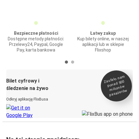
Bezpieczne płatności
Łatwy zakup
Dostępne metody płatności:
Kup bilety online, w naszej
Przelewy24, Paypal, Google
aplikacji lub w sklepie
Pay, karta bankowa
Flixshop
Zaufało na
m
milionó
pasażeró
Bilet cyfrowy i
ponad 500
w
śledzenie na żywo
w
Odkryj aplikację FlixBusa