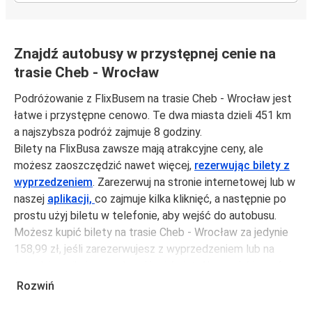
Znajdź autobusy w przystępnej cenie na
trasie Cheb - Wrocław
Podróżowanie z FlixBusem na trasie Cheb - Wrocław jest
łatwe i przystępne cenowo. Te dwa miasta dzieli 451 km
a najszybsza podróż zajmuje 8 godziny.
Bilety na FlixBusa zawsze mają atrakcyjne ceny, ale
możesz zaoszczędzić nawet więcej,
rezerwując bilety z
wyprzedzeniem
. Zarezerwuj na stronie internetowej lub w
naszej
aplikacji,
co zajmuje kilka kliknięć, a następnie po
prostu użyj biletu w telefonie, aby wejść do autobusu.
Możesz kupić bilety na trasie Cheb - Wrocław za jedynie
158,99 zł, jeśli zarezerwujesz z wyprzedzeniem lub na
tygodniu, unikając weekendów i świąt. Aby podróżować
szybko, łatwo i zadbać o zmniejszanie śladu węglowego,
Rozwiń
podróżuj z FlixBusem.