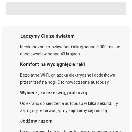
Łączymy Cię ze światem
Nieskończone możliwości. Odkryj ponad 8 000 miejsc
docelowych w ponad 40 krajach.
Komfort na wyciągnięcie ręki
Bezpłatne Wi-Fi, gniazdka elektryczne i dodatkowa
przestrzeń na nogi. Oto nowoczesne autobusy.
Wybierz, zarezerwuj, podróżuj
Od ekranu do siedzenia autobusu w kilka sekund. Ty
zajmij się rezerwacją, my zajmiemy się resztą.
Jedźmy razem
Po co wprowadzać na drogę kolejny samochód, skoro