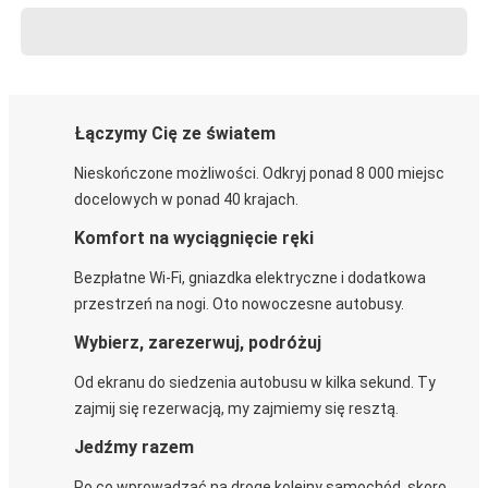
Łączymy Cię ze światem
Nieskończone możliwości. Odkryj ponad 8 000 miejsc
docelowych w ponad 40 krajach.
Komfort na wyciągnięcie ręki
Bezpłatne Wi-Fi, gniazdka elektryczne i dodatkowa
przestrzeń na nogi. Oto nowoczesne autobusy.
Wybierz, zarezerwuj, podróżuj
Od ekranu do siedzenia autobusu w kilka sekund. Ty
zajmij się rezerwacją, my zajmiemy się resztą.
Jedźmy razem
Po co wprowadzać na drogę kolejny samochód, skoro