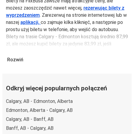
Bilety na FlixBusa zawsze mają atrakcyjne ceny, ale
możesz zaoszczędzić nawet więcej,
rezerwując bilety z
wyprzedzeniem
. Zarezerwuj na stronie internetowej lub w
naszej
aplikacji,
co zajmuje kilka kliknięć, a następnie po
prostu użyj biletu w telefonie, aby wejść do autobusu.
Bilety na trasie Calgary - Edmonton kosztują średnio 87,99
zł, ale możesz kupić bilety za jedynie 83,99 zł, jeśli
zarezerwujesz z wyprzedzeniem lub w dni robocze,
unikając weekendów i świąt. Aby podróżować szybko,
Rozwiń
łatwo i zadbać o zmniejszanie śladu węglowego, podróżuj
z FlixBusem.
Podróż na trasie Calgary - Edmonton
Odkryj więcej popularnych połączeń
Trasa Calgary - Edmonton jest łatwa i wygodna z
Calgary, AB - Edmonton, Alberta
FlixBusem, dzięki 8 bezpośrednim połączeniom dziennie.
i może zająć
jedynie 4 godziny 15 min
.
Edmonton, Alberta - Calgary, AB
Podróż autobusem
ma mniejszy wpływ na środowisko
Calgary, AB - Banff, AB
niż podróż samochodem czy samolotem. Stale pracujemy
Banff, AB - Calgary, AB
nad tym, by jeszcze bardziej zmniejszać ślad węglowy,