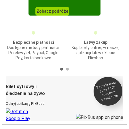
Zobacz podróże
Bezpieczne płatności
Łatwy zakup
Dostępne metody płatności:
Kup bilety online, w naszej
Przelewy24, Paypal, Google
aplikacji lub w sklepie
Pay, karta bankowa
Flixshop
Zaufało na
m
milionó
pasażeró
Bilet cyfrowy i
ponad 500
w
śledzenie na żywo
w
Odkryj aplikację FlixBusa