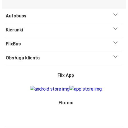
Podróż na trasie Bytom - Gdańsk na pokładzie FlixBusa
oznacza wygodną podróż w wielkim stylu, z
Autobusy
udogodnieniami
, dzięki którym czas szybciej minie.
Większość naszych autobusów jest wyposażona w
Kierunki
bezpłatne Wi-Fi,
toalety i gniazdka elektryczne.
Możesz bezpłatnie zabrać ze sobą
jedną sztuka bagażu
FlixBus
podręcznego i jedną sztukę bagażu głównego
, więc
nawet jeśli wybierasz się w długą podróż, nie musisz się
Obsługa klienta
martwić, że nie wystarczy Ci miejsca w bagażu.
Wszyscy podróżujący z biletami
mają zagwarantowane
miejsce siedzące
w naszych autobusach
ale jeśli chcesz
Flix App
wybrać specjalne miejsce
, możesz zrobić to podczas
zakupu biletu. Do wyboru masz
miejsce klasyczne,
miejsce ze stolikiem, panoramę lub dodatkowe, puste
miejsce obok.
Flix na:
Wystarczy zarezerwować je online w naszej
aplikacji
FlixBusa
podczas zakupu biletu, korzystając z jednej z
dostępnych metod płatności.