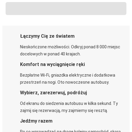
Łączymy Cię ze światem
Nieskończone możliwości. Odkryj ponad 8 000 miejsc
docelowych w ponad 40 krajach.
Komfort na wyciągnięcie ręki
Bezpłatne Wi-Fi, gniazdka elektryczne i dodatkowa
przestrzeń na nogi. Oto nowoczesne autobusy.
Wybierz, zarezerwuj, podróżuj
Od ekranu do siedzenia autobusu w kilka sekund. Ty
zajmij się rezerwacją, my zajmiemy się resztą.
Jedźmy razem
Po co wprowadzać na drogę kolejny samochód, skoro