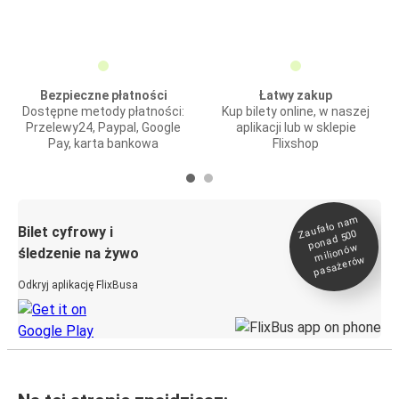
Bezpieczne płatności
Łatwy zakup
Dostępne metody płatności:
Kup bilety online, w naszej
Przelewy24, Paypal, Google
aplikacji lub w sklepie
Pay, karta bankowa
Flixshop
Zaufało na
m
milionó
pasażeró
Bilet cyfrowy i
ponad 500
w
śledzenie na żywo
w
Odkryj aplikację FlixBusa