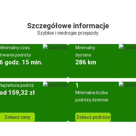
Szczegółowe informacje
Szybkie i niedrogie przejazdy.
Minimalny czas
Minimalny
trwania podróży
dystans
6 godz. 15 min.
286 km
1
Najtańsza podróż
od 159,32 zł
Minimalna liczba
podróży dziennie
Zobacz ceny
Zobacz podróże