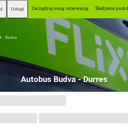
Zarządzaj moją rezerwacją
Śledzenie podr
óż
Usługi
Budva
Autobus Budva - Durres