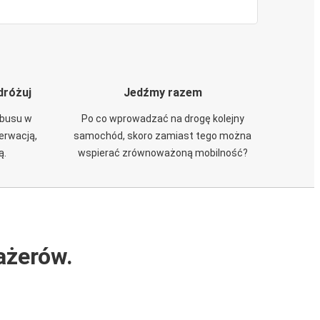
dróżuj
Jedźmy razem
obusu w
Po co wprowadzać na drogę kolejny
zerwacją,
samochód, skoro zamiast tego można
ą.
wspierać zrównoważoną mobilność?
ażerów.