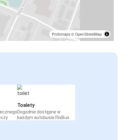
Protomaps
©
OpenStreetMap
Toalety
iecznego
Dogodnie dostępne w
eczy
każdym autobusie FlixBus