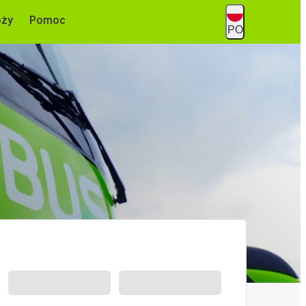
óży
Pomoc
PO