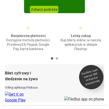
Zobacz podróże
Bezpieczne płatności
Łatwy zakup
Dostępne metody płatności:
Kup bilety online, w naszej
Przelewy24, Paypal, Google
aplikacji lub w sklepie
Pay, karta bankowa
Flixshop
Zaufało na
m
milionó
pasażeró
Bilet cyfrowy i
ponad 500
w
śledzenie na żywo
w
Odkryj aplikację FlixBusa