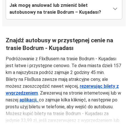
Jak mogę anulować lub zmienić bilet
autobusowy na trasie Bodrum – Kuşadası?
Znajdź autobusy w przystępnej cenie na
trasie Bodrum - Kuşadası
Podróżowanie z FlixBusem na trasie Bodrum - Kuşadası
jest łatwe i przystępne cenowo. Te dwa miasta dzieli 157
km a najszybsza podróż zajmuje 2 godziny 45 min.
Bilety na FlixBusa zawsze mają atrakcyjne ceny, ale
możesz zaoszczędzić nawet więcej,
rezerwując bilety z
wyprzedzeniem
. Zarezerwuj na stronie internetowej lub w
naszej
aplikacji,
co zajmuje kilka kliknięć, a następnie po
prostu użyj biletu w telefonie, aby wejść do autobusu.
Możesz kupić bilety na trasie Bodrum - Kuşadası za
jedynie 33,99 zł, jeśli zarezerwujesz z wyprzedzeniem lub
na tygodniu, unikając weekendów i świąt. Aby podróżować