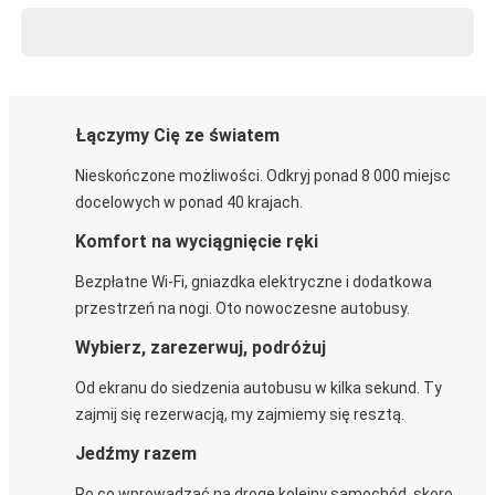
Łączymy Cię ze światem
Nieskończone możliwości. Odkryj ponad 8 000 miejsc
docelowych w ponad 40 krajach.
Komfort na wyciągnięcie ręki
Bezpłatne Wi-Fi, gniazdka elektryczne i dodatkowa
przestrzeń na nogi. Oto nowoczesne autobusy.
Wybierz, zarezerwuj, podróżuj
Od ekranu do siedzenia autobusu w kilka sekund. Ty
zajmij się rezerwacją, my zajmiemy się resztą.
Jedźmy razem
Po co wprowadzać na drogę kolejny samochód, skoro