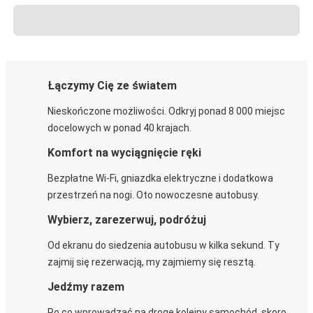
Łączymy Cię ze światem
Nieskończone możliwości. Odkryj ponad 8 000 miejsc
docelowych w ponad 40 krajach.
Komfort na wyciągnięcie ręki
Bezpłatne Wi-Fi, gniazdka elektryczne i dodatkowa
przestrzeń na nogi. Oto nowoczesne autobusy.
Wybierz, zarezerwuj, podróżuj
Od ekranu do siedzenia autobusu w kilka sekund. Ty
zajmij się rezerwacją, my zajmiemy się resztą.
Jedźmy razem
Po co wprowadzać na drogę kolejny samochód, skoro