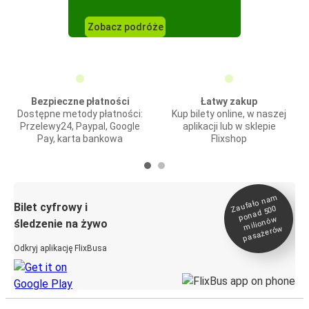
Zobacz podróże
Bezpieczne płatności
Łatwy zakup
Dostępne metody płatności:
Kup bilety online, w naszej
Przelewy24, Paypal, Google
aplikacji lub w sklepie
Pay, karta bankowa
Flixshop
Zaufało na
m
milionó
pasażeró
Bilet cyfrowy i
ponad 500
w
śledzenie na żywo
w
Odkryj aplikację FlixBusa