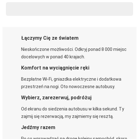
Łączymy Cię ze światem
Nieskończone możliwości. Odkryj ponad 8 000 miejsc
docelowych w ponad 40 krajach.
Komfort na wyciągnięcie ręki
Bezpłatne Wi-Fi, gniazdka elektryczne i dodatkowa
przestrzeń na nogi. Oto nowoczesne autobusy.
Wybierz, zarezerwuj, podróżuj
Od ekranu do siedzenia autobusu w kilka sekund. Ty
zajmij się rezerwacją, my zajmiemy się resztą.
Jedźmy razem
Po co wprowadzać na drogę kolejny samochód, skoro