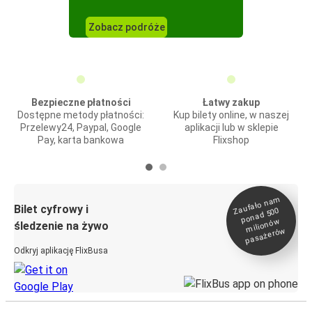
Zobacz podróże
Bezpieczne płatności
Łatwy zakup
Dostępne metody płatności:
Kup bilety online, w naszej
Przelewy24, Paypal, Google
aplikacji lub w sklepie
Pay, karta bankowa
Flixshop
Zaufało na
m
milionó
pasażeró
Bilet cyfrowy i
ponad 500
w
śledzenie na żywo
w
Odkryj aplikację FlixBusa