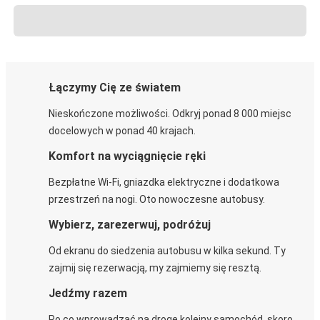
Łączymy Cię ze światem
Nieskończone możliwości. Odkryj ponad 8 000 miejsc
docelowych w ponad 40 krajach.
Komfort na wyciągnięcie ręki
Bezpłatne Wi-Fi, gniazdka elektryczne i dodatkowa
przestrzeń na nogi. Oto nowoczesne autobusy.
Wybierz, zarezerwuj, podróżuj
Od ekranu do siedzenia autobusu w kilka sekund. Ty
zajmij się rezerwacją, my zajmiemy się resztą.
Jedźmy razem
Po co wprowadzać na drogę kolejny samochód, skoro