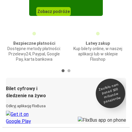
Zobacz podróże
Bezpieczne płatności
Łatwy zakup
Dostępne metody płatności:
Kup bilety online, w naszej
Przelewy24, Paypal, Google
aplikacji lub w sklepie
Pay, karta bankowa
Flixshop
Zaufało na
m
milionó
pasażeró
Bilet cyfrowy i
ponad 500
w
śledzenie na żywo
w
Odkryj aplikację FlixBusa