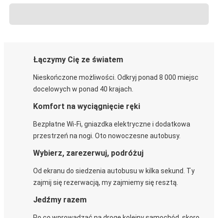
Łączymy Cię ze światem
Nieskończone możliwości. Odkryj ponad 8 000 miejsc
docelowych w ponad 40 krajach.
Komfort na wyciągnięcie ręki
Bezpłatne Wi-Fi, gniazdka elektryczne i dodatkowa
przestrzeń na nogi. Oto nowoczesne autobusy.
Wybierz, zarezerwuj, podróżuj
Od ekranu do siedzenia autobusu w kilka sekund. Ty
zajmij się rezerwacją, my zajmiemy się resztą.
Jedźmy razem
Po co wprowadzać na drogę kolejny samochód, skoro