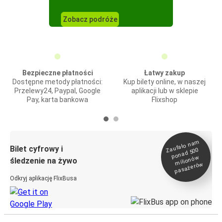
Zobacz podróże
Bezpieczne płatności
Łatwy zakup
Dostępne metody płatności:
Kup bilety online, w naszej
Przelewy24, Paypal, Google
aplikacji lub w sklepie
Pay, karta bankowa
Flixshop
Zaufało na
m
milionó
pasażeró
Bilet cyfrowy i
ponad 500
w
śledzenie na żywo
w
Odkryj aplikację FlixBusa