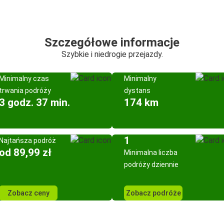
Szczegółowe informacje
Szybkie i niedrogie przejazdy.
Minimalny czas
Minimalny
trwania podróży
dystans
3 godz. 37 min.
174 km
1
Najtańsza podróż
od 89,99 zł
Minimalna liczba
podróży dziennie
Zobacz ceny
Zobacz podróże