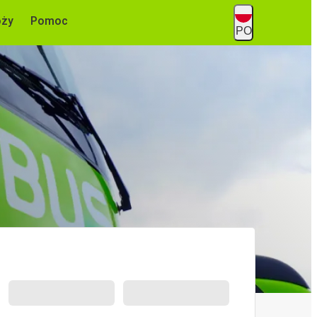
óży
Pomoc
PO