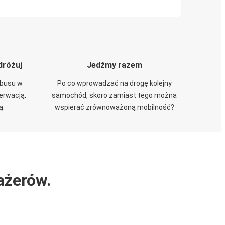
dróżuj
Jedźmy razem
obusu w
Po co wprowadzać na drogę kolejny
zerwacją,
samochód, skoro zamiast tego można
ą.
wspierać zrównoważoną mobilność?
ażerów.