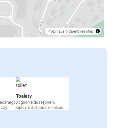
Protomaps
©
OpenStreetMap
Toalety
iecznego
Dogodnie dostępne w
eczy
każdym autobusie FlixBus