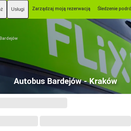
Zarządzaj moją rezerwacją
Śledzenie podr
óż
Usługi
Bardejów
Autobus Bardejów - Kraków