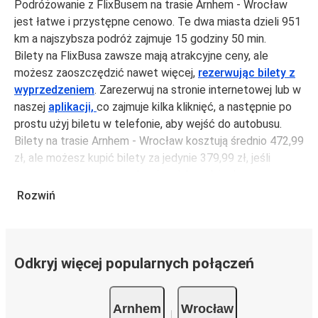
Podróżowanie z FlixBusem na trasie Arnhem - Wrocław
jest łatwe i przystępne cenowo. Te dwa miasta dzieli 951
km a najszybsza podróż zajmuje 15 godziny 50 min.
Bilety na FlixBusa zawsze mają atrakcyjne ceny, ale
możesz zaoszczędzić nawet więcej,
rezerwując bilety z
wyprzedzeniem
. Zarezerwuj na stronie internetowej lub w
naszej
aplikacji,
co zajmuje kilka kliknięć, a następnie po
prostu użyj biletu w telefonie, aby wejść do autobusu.
Bilety na trasie Arnhem - Wrocław kosztują średnio 472,99
zł, ale możesz kupić bilety za jedynie 379,99 zł, jeśli
zarezerwujesz z wyprzedzeniem lub w dni robocze,
unikając weekendów i świąt. Aby podróżować szybko,
Rozwiń
łatwo i zadbać o zmniejszanie śladu węglowego, podróżuj
z FlixBusem.
Podróż na trasie Arnhem - Wrocław
Odkryj więcej popularnych połączeń
Trasa Arnhem - Wrocław jest łatwa i wygodna z
FlixBusem, dzięki 7 bezpośrednim połączeniom dziennie.
Arnhem
Wrocław
i może zająć
jedynie 15 godziny 50 min
.