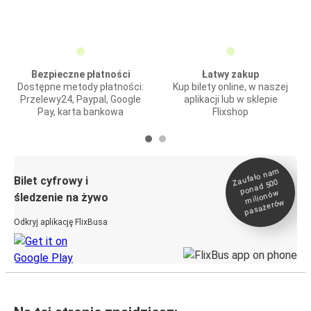
Bezpieczne płatności
Łatwy zakup
Dostępne metody płatności:
Kup bilety online, w naszej
Przelewy24, Paypal, Google
aplikacji lub w sklepie
Pay, karta bankowa
Flixshop
Zaufało na
m
milionó
pasażeró
Bilet cyfrowy i
ponad 500
w
śledzenie na żywo
w
Odkryj aplikację FlixBusa