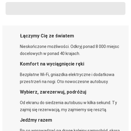
Łączymy Cię ze światem
Nieskończone możliwości. Odkryj ponad 8 000 miejsc
docelowych w ponad 40 krajach.
Komfort na wyciągnięcie ręki
Bezpłatne Wi-Fi, gniazdka elektryczne i dodatkowa
przestrzeń na nogi. Oto nowoczesne autobusy.
Wybierz, zarezerwuj, podróżuj
Od ekranu do siedzenia autobusu w kilka sekund. Ty
zajmij się rezerwacją, my zajmiemy się resztą.
Jedźmy razem
Po co wprowadzać na drogę kolejny samochód, skoro