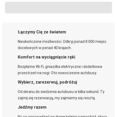
Łączymy Cię ze światem
Nieskończone możliwości. Odkryj ponad 8 000 miejsc
docelowych w ponad 40 krajach.
Komfort na wyciągnięcie ręki
Bezpłatne Wi-Fi, gniazdka elektryczne i dodatkowa
przestrzeń na nogi. Oto nowoczesne autobusy.
Wybierz, zarezerwuj, podróżuj
Od ekranu do siedzenia autobusu w kilka sekund. Ty
zajmij się rezerwacją, my zajmiemy się resztą.
Jedźmy razem
Po co wprowadzać na drogę kolejny samochód, skoro