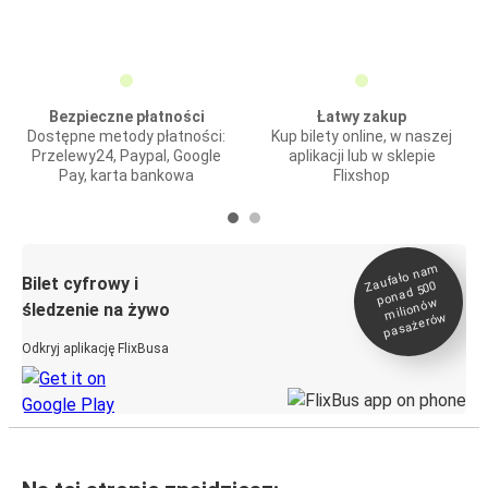
Bezpieczne płatności
Łatwy zakup
Dostępne metody płatności:
Kup bilety online, w naszej
Przelewy24, Paypal, Google
aplikacji lub w sklepie
Pay, karta bankowa
Flixshop
Zaufało na
m
milionó
pasażeró
Bilet cyfrowy i
ponad 500
w
śledzenie na żywo
w
Odkryj aplikację FlixBusa