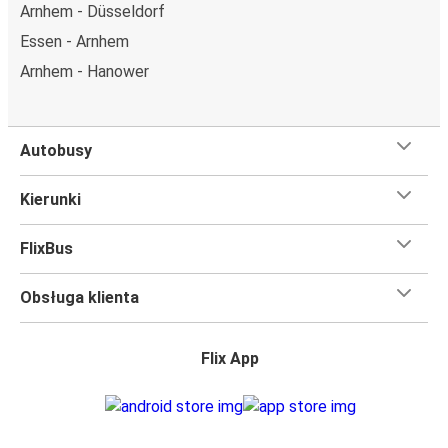
Arnhem - Düsseldorf
miejsce obok.
Essen - Arnhem
Wystarczy zarezerwować je online w naszej
aplikacji
FlixBusa
podczas zakupu biletu, korzystając z jednej z
Arnhem - Hanower
dostępnych metod płatności.
Autobusy
Kierunki
FlixBus
Obsługa klienta
Flix App