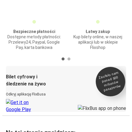
Bezpieczne płatności
Łatwy zakup
Dostępne metody płatności:
Kup bilety online, w naszej
Przelewy24, Paypal, Google
aplikacji lub w sklepie
Pay, karta bankowa
Flixshop
Zaufało na
m
milionó
pasażeró
Bilet cyfrowy i
ponad 500
w
śledzenie na żywo
w
Odkryj aplikację FlixBusa