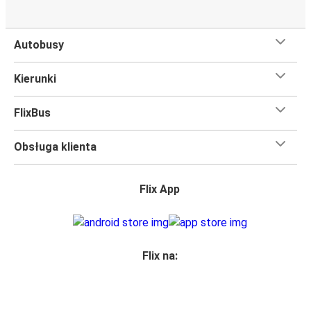
Czego się spodziewać na pokładzie FlixBusa na
trasie Aarhus - Sønderborg
Autobusy
Podróż na trasie Aarhus - Sønderborg na pokładzie
FlixBusa oznacza wygodną podróż w wielkim stylu, z
Kierunki
udogodnieniami
, dzięki którym czas szybciej minie.
Większość naszych autobusów jest wyposażona w
FlixBus
bezpłatne Wi-Fi,
toalety i gniazdka elektryczne.
Możesz bezpłatnie zabrać ze sobą
jedną sztuka bagażu
Obsługa klienta
podręcznego i jedną sztukę bagażu głównego
, więc
nawet jeśli wybierasz się w długą podróż, nie musisz się
martwić, że nie wystarczy Ci miejsca w bagażu.
Flix App
Wszyscy podróżujący z biletami
mają zagwarantowane
miejsce siedzące
w naszych autobusach
ale jeśli chcesz
wybrać specjalne miejsce
, możesz zrobić to podczas
zakupu biletu. Do wyboru masz
miejsce klasyczne,
Flix na:
miejsce ze stolikiem, panoramę lub dodatkowe, puste
miejsce obok.
Wystarczy zarezerwować je online w naszej
aplikacji