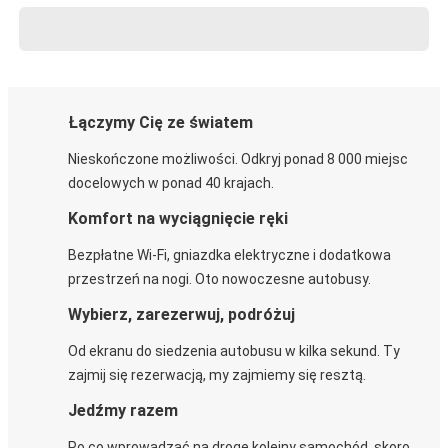
Łączymy Cię ze światem
Nieskończone możliwości. Odkryj ponad 8 000 miejsc
docelowych w ponad 40 krajach.
Komfort na wyciągnięcie ręki
Bezpłatne Wi-Fi, gniazdka elektryczne i dodatkowa
przestrzeń na nogi. Oto nowoczesne autobusy.
Wybierz, zarezerwuj, podróżuj
Od ekranu do siedzenia autobusu w kilka sekund. Ty
zajmij się rezerwacją, my zajmiemy się resztą.
Jedźmy razem
Po co wprowadzać na drogę kolejny samochód, skoro