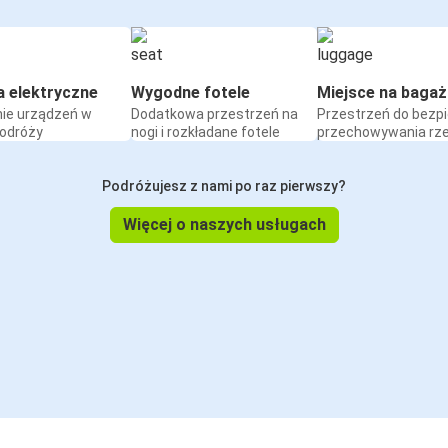
a elektryczne
Wygodne fotele
Miejsce na bagaż
ie urządzeń w
Dodatkowa przestrzeń na
Przestrzeń do bezp
podróży
nogi i rozkładane fotele
przechowywania rz
Podróżujesz z nami po raz pierwszy?
Więcej o naszych usługach