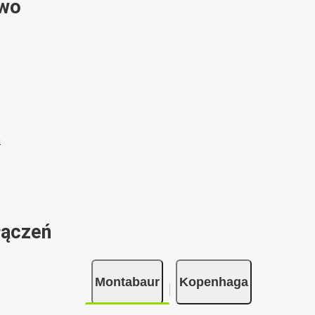
ywo
łączeń
Montabaur
Kopenhaga