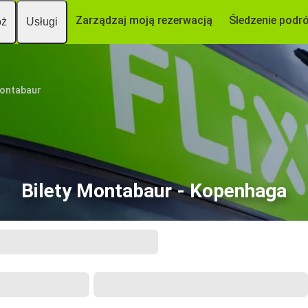
Zarządzaj moją rezerwacją
Śledzenie podr
óż
Usługi
ontabaur
Bilety Montabaur - Kopenhaga