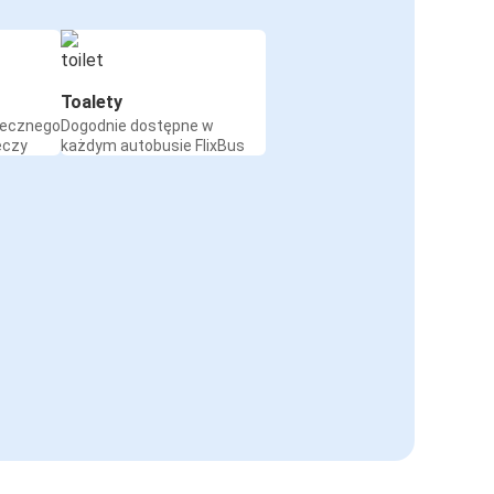
Toalety
iecznego
Dogodnie dostępne w
eczy
każdym autobusie FlixBus