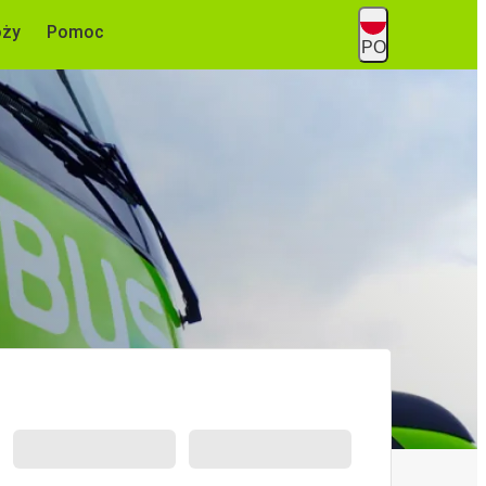
óży
Pomoc
PO