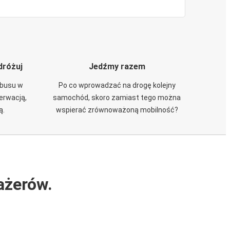
dróżuj
Jedźmy razem
obusu w
Po co wprowadzać na drogę kolejny
zerwacją,
samochód, skoro zamiast tego można
ą.
wspierać zrównoważoną mobilność?
ażerów.