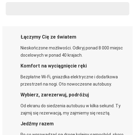
Łączymy Cię ze światem
Nieskończone możliwości. Odkryj ponad 8 000 miejsc
docelowych w ponad 40 krajach.
Komfort na wyciągnięcie ręki
Bezpłatne Wi-Fi, gniazdka elektryczne i dodatkowa
przestrzeń na nogi. Oto nowoczesne autobusy.
Wybierz, zarezerwuj, podróżuj
Od ekranu do siedzenia autobusu w kilka sekund. Ty
zajmij się rezerwacją, my zajmiemy się resztą.
Jedźmy razem
Po co wprowadzać na drogę kolejny samochód, skoro