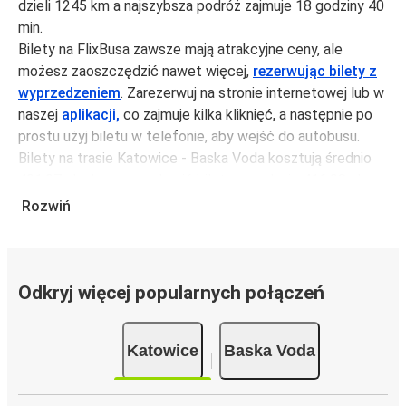
dzieli 1245 km a najszybsza podróż zajmuje 18 godziny 40
min.
Bilety na FlixBusa zawsze mają atrakcyjne ceny, ale
możesz zaoszczędzić nawet więcej,
rezerwując bilety z
wyprzedzeniem
. Zarezerwuj na stronie internetowej lub w
naszej
aplikacji,
co zajmuje kilka kliknięć, a następnie po
prostu użyj biletu w telefonie, aby wejść do autobusu.
Bilety na trasie Katowice - Baska Voda kosztują średnio
491,97 zł, ale możesz kupić bilety za jedynie 416,98 zł,
jeśli zarezerwujesz z wyprzedzeniem lub w dni robocze,
Rozwiń
unikając weekendów i świąt. Aby podróżować szybko,
łatwo i zadbać o zmniejszanie śladu węglowego, podróżuj
z FlixBusem.
Odkryj więcej popularnych połączeń
Podróż na trasie Katowice - Baska Voda
Trasa Katowice - Baska Voda jest łatwa i wygodna z
Katowice
Baska Voda
FlixBusem, dzięki 3 bezpośrednim połączeniom dziennie.
i może zająć
jedynie 18 godziny 40 min
.
Podróż autobusem
ma mniejszy wpływ na środowisko