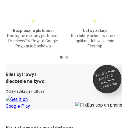
Bezpieczne płatności
Łatwy zakup
Dostępne metody płatności:
Kup bilety online, w naszej
Przelewy24, Paypal, Google
aplikacji lub w sklepie
Pay, karta bankowa
Flixshop
Zaufało na
m
milionó
pasażeró
Bilet cyfrowy i
ponad 500
w
śledzenie na żywo
w
Odkryj aplikację FlixBusa