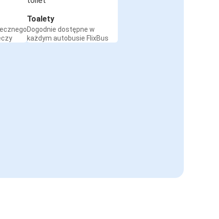
Toalety
iecznego
Dogodnie dostępne w
eczy
każdym autobusie FlixBus