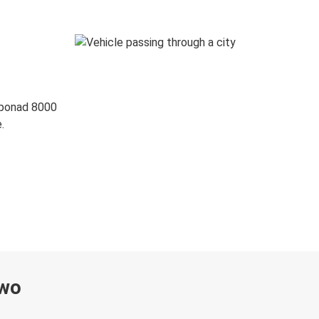
 ponad 8000
.
ywo