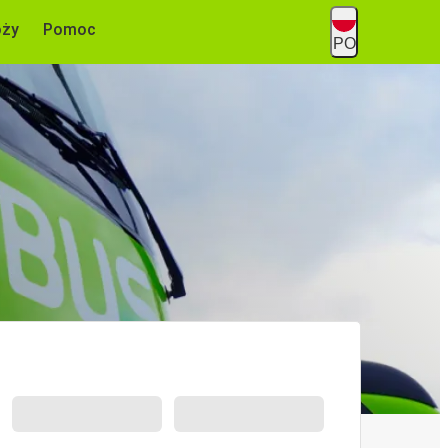
óży
Pomoc
PO