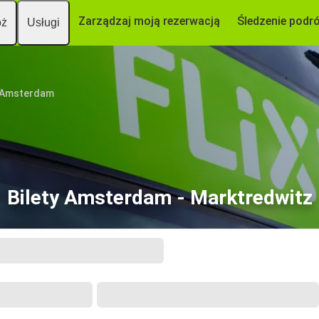
Zarządzaj moją rezerwacją
Śledzenie podr
óż
Usługi
Amsterdam
Bilety Amsterdam - Marktredwitz