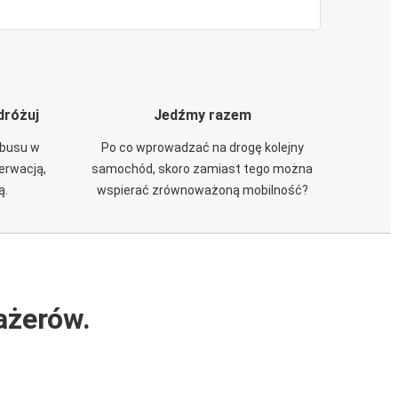
dróżuj
Jedźmy razem
obusu w
Po co wprowadzać na drogę kolejny
zerwacją,
samochód, skoro zamiast tego można
ą.
wspierać zrównoważoną mobilność?
ażerów.