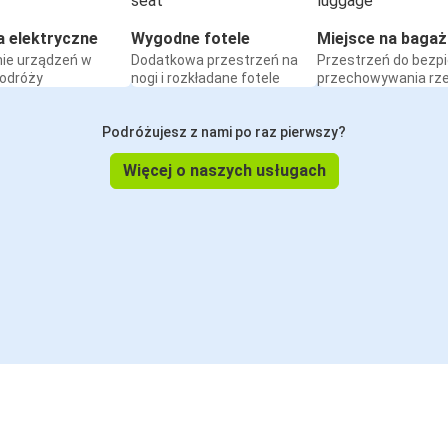
a elektryczne
Wygodne fotele
Miejsce na bagaż
ie urządzeń w
Dodatkowa przestrzeń na
Przestrzeń do bezp
podróży
nogi i rozkładane fotele
przechowywania rz
Podróżujesz z nami po raz pierwszy?
Więcej o naszych usługach