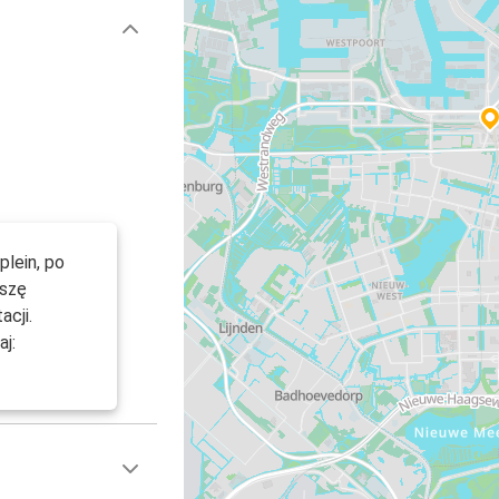
plein, po
oszę
acji.
j: