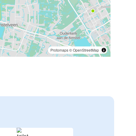
Protomaps
©
OpenStreetMap